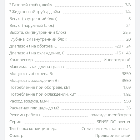
? Газовой трубы, дюйм
3/8
? Жидкостной трубы, дюйм
1/4
Вес, кг (внутренний блок)
8
Вес, кг (наружный блок)
24
Высота, см (внутренний блок)
25,5
Глубина, см (внутренний блок)
20
Диапазон t на обогрев, С
-20 / +24
Диапазон t на охлаждение, С
-15 / +43
Компрессор
Инверторный
Максимальная длина трассы
15
Мощность обогрева Вт
3850
Мощность охлаждения Вт
3550
Потребление при обогреве, кВт
1,69
Потребление при охлаждении, кВт
1,92
Расход воздуха, м3/ч
550
Расчетная площадь до м2
35
Режимы работы
охлаждение/обогрев
Серия
SENSEI DC Inverter
Тип блока кондиционера
Сплит-система настенная
Фильтр
Предварительный