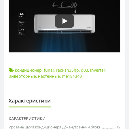
кондиционер
,
funai
,
raci-sn35hp
,
d03
,
inverter
,
инверторные
,
настенные
,
me181340
Характеристики
ХАРАКТЕРИСТИКИ
Уровень шума кондиционера Дб (внутренний блок)
19