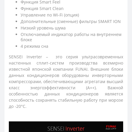
Функция Smart Feel
Функция Smart Clean
Управление по Wi-Fi (опция)
Дополнительные (сменные) фильтры SMART ION
Низкий уровень шума
Отключаемый индикатор работы на внутреннем
блоке
4 режима сна
SENSEI Inverter – это серия ультрасовременных
настенных сплит-систем производства всемирно
известной японской компании FUNAI. Внешние блоки
данных кондиционеров оборудованы инверторными
компрессорами, обеспечивающими агрегатам высший
класс энергоэффективности (А++). Важной
особенностью данных кондиционеров является
способность сохранять стабильную работу при морозе
до -20°С.