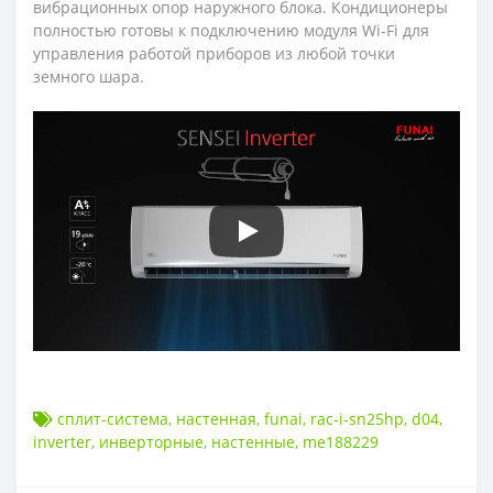
вибрационных опор наружного блока. Кондиционеры
полностью готовы к подключению модуля Wi-Fi для
управления работой приборов из любой точки
земного шара.
сплит-система
,
настенная
,
funai
,
rac-i-sn25hp
,
d04
,
inverter
,
инверторные
,
настенные
,
me188229