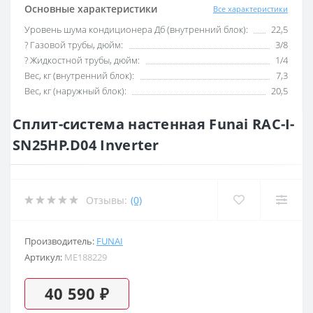
Основные характеристики
Все характеристики
Уровень шума кондиционера Дб (внутренний блок):
22,5
? Газовой трубы, дюйм:
3/8
? Жидкостной трубы, дюйм:
1/4
Вес, кг (внутренний блок):
7,3
Вес, кг (наружный блок):
20,5
Сплит-система настенная Funai RAC-I-
SN25HP.D04 Inverter
Отзывы:
(0)
Производитель:
FUNAI
Артикул:
ME188229
40 590 ₽