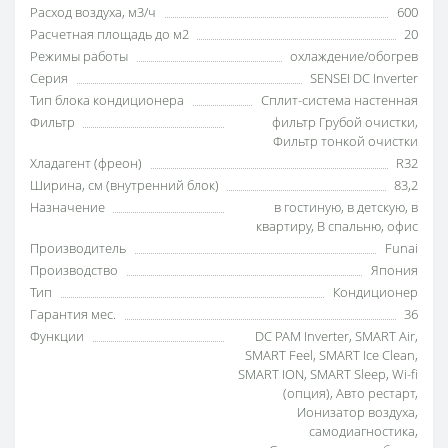
Расход воздуха, м3/ч
600
Расчетная площадь до м2
20
Режимы работы
охлаждение/обогрев
Серия
SENSEI DC Inverter
Тип блока кондиционера
Сплит-система настенная
Фильтр
фильтр Грубой очистки
,
Фильтр тонкой очистки
Хладагент (фреон)
R32
Ширина, см (внутренний блок)
83,2
Назначение
в гостиную
,
в детскую
,
в
квартиру
,
В спальню
,
офис
Производитель
Funai
Производство
Япония
Тип
Кондиционер
Гарантия мес.
36
Функции
DС PAM Inverter
,
SMART Air
,
SMART Feel
,
SMART Ice Clean
,
SMART ION
,
SMART Sleep
,
Wi-fi
(опция)
,
Авто рестарт
,
Ионизатор воздуха
,
самодиагностика
,