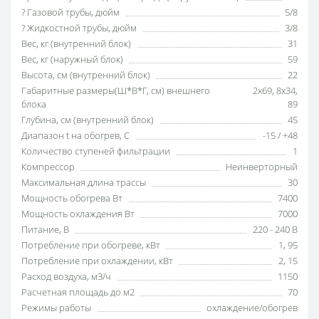
? Газовой трубы, дюйм
5/8
? Жидкостной трубы, дюйм
3/8
Вес, кг (внутренний блок)
31
Вес, кг (наружный блок)
59
Высота, см (внутренний блок)
22
Габаритные размеры(Ш*В*Г, см) внешнего
2х69
,
8х34
,
блока
89
Глубина, см (внутренний блок)
45
Диапазон t на обогрев, С
-15 / +48
Количество ступеней фильтрации
1
Компрессор
Неинверторный
Максимальная длина трассы
30
Мощность обогрева Вт
7400
Мощность охлаждения Вт
7000
Питание, В
220 - 240 В
Потребление при обогреве, кВт
1
,
95
Потребление при охлаждении, кВт
2
,
15
Расход воздуха, м3/ч
1150
Расчетная площадь до м2
70
Режимы работы
охлаждение/обогрев