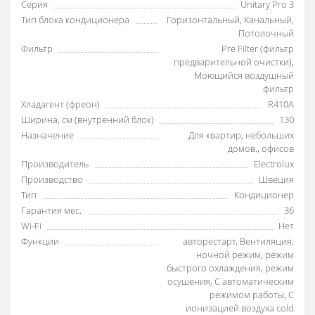
Серия
Unitary Pro 3
Тип блока кондиционера
Горизонтальный
,
Канальный
,
Потолочный
Фильтр
Pre Filter (фильтр
предварительной очистки)
,
Моющийся воздушный
фильтр
Хладагент (фреон)
R410A
Ширина, см (внутренний блок)
130
Назначение
Для квартир
,
небольших
домов.
,
офисов
Производитель
Electrolux
Производство
Швеция
Тип
Кондиционер
Гарантия мес.
36
Wi-Fi
Нет
Функции
авторестарт
,
Вентиляция
,
ночной режим
,
режим
быстрого охлаждения
,
режим
осушения
,
С автоматическим
режимом работы
,
С
ионизацией воздуха cold