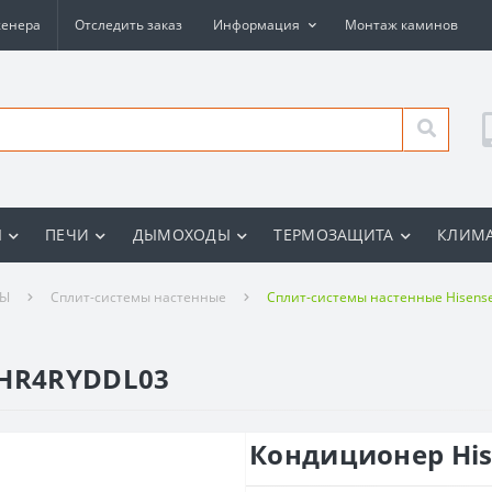
женера
Отследить заказ
Информация
Монтаж каминов
Ы
ПЕЧИ
ДЫМОХОДЫ
ТЕРМОЗАЩИТА
КЛИМА
РЫ
Сплит-системы настенные
Сплит-системы настенные Hisens
7HR4RYDDL03
Кондиционер His