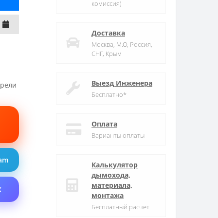
комиссия)
Доставка
Москва, М.О, Россия,
СНГ, Крым
Выезд Инженера
трели
Бесплатно*
Оплата
Варианты оплаты
ram
Калькулятор
дымохода,
материала,
X
монтажа
Бесплатный расчет