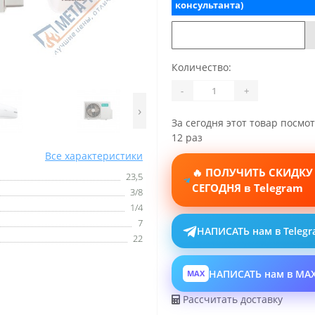
консультанта)
Количество:
-
+
›
За сегодня этот товар посмо
12 раз
Все характеристики
🔥 ПОЛУЧИТЬ СКИДКУ
23,5
СЕГОДНЯ в Telegram
3/8
1/4
7
НАПИСАТЬ нам в Teleg
22
НАПИСАТЬ нам в MA
MAX
Рассчитать доставку