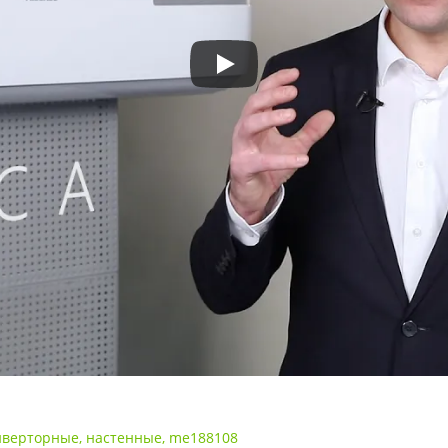
нверторные
,
настенные
,
me188108