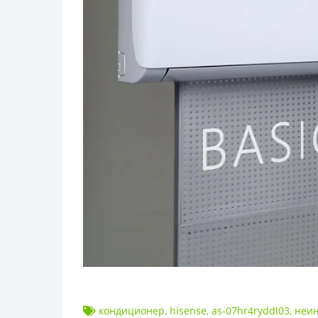
кондиционер
,
hisense
,
as-07hr4ryddl03
,
неи