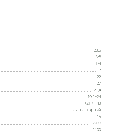
23,5
3/8
1/4
7
22
27
21,4
-10 / +24
+21 / + 43
Неинверторный
15
2800
2100