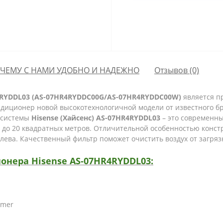
ЧЕМУ С НАМИ УДОБНО И НАДЕЖНО
Отзывов (0)
4RYDDL03 (AS-07HR4RYDDC00G/AS-07HR4RYDDC00W)
является п
иционер новой высокотехнологичной модели от известного б
-системы
Hisense (Хайсенс) AS-07HR4RYDDL03
– это современн
до 20 квадратных метров. Отличительной особенностью конст
 слева. Качественный фильтр поможет очистить воздух от загря
нера Hisense AS-07HR4RYDDL03:
mmer