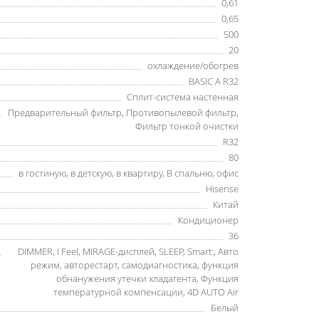
0,61
0,65
500
20
охлаждение/обогрев
BASIC A R32
Сплит-система настенная
Предварительный фильтр
,
Противопылевой фильтр
,
Фильтр тонкой очистки
R32
80
в гостиную
,
в детскую
,
в квартиру
,
В спальню
,
офис
Hisense
Китай
Кондиционер
36
DIMMER
,
I Feel
,
MIRAGE-дисплей
,
SLEEP
,
Smart:
,
Авто
режим
,
авторестарт
,
самодиагностика
,
функция
обнанужения утечки хладагента
,
Функция
температурной компенсации
,
4D AUTO Air
Белый