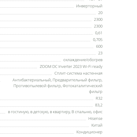
Инверторный
20
2300
2300
0,61
0,705
600
23
охлаждение/обогрев
ZOOM DC Inverter 2023 Wi-Fi ready
Сплит-система настенная
Антибактериальный
,
Предварительный фильтр
,
Противопылевой фильтр
,
Фотокаталитический
фильтр
R32
83,2
в гостиную
,
в детскую
,
в квартиру
,
В спальню
,
офис
Hisense
Китай
Кондиционер