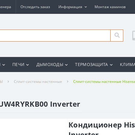
женера
Отследить заказ
Информация
Монтаж каминов
Ы
ПЕЧИ
ДЫМОХОДЫ
ТЕРМОЗАЩИТА
КЛИМА
РЫ
Сплит-системы настенные
Сплит-системы настенные Hisens
UW4RYRKB00 Inverter
Кондиционер Hi
Inverter