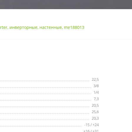
rter
,
инверторные
,
настенные
,
me188013
22,5
3/8
1/4
7,3
20,5
25,6
20,3
-15 / +24
+16 / +31