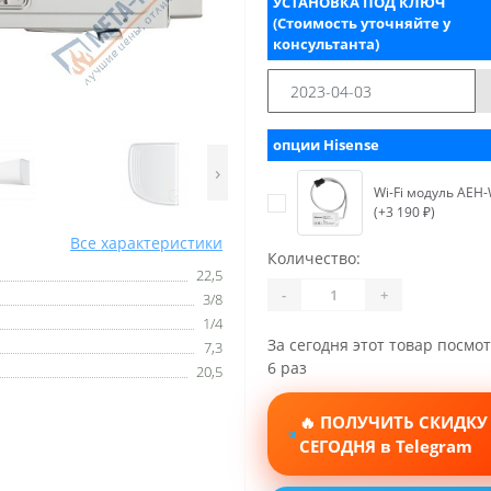
УСТАНОВКА ПОД КЛЮЧ
(Стоимость уточняйте у
консультанта)
опции Hisense
›
Wi-Fi модуль AEH
(+3 190 ₽)
Все характеристики
Количество:
22,5
-
+
3/8
1/4
За сегодня этот товар посмо
7,3
6 раз
20,5
🔥 ПОЛУЧИТЬ СКИДКУ
СЕГОДНЯ в Telegram