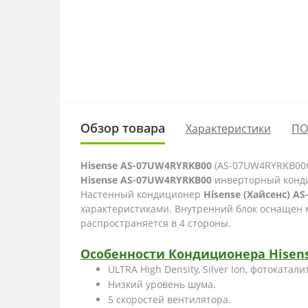
Обзор товара
Характеристики
ПО
Hisense
AS-07UW4RYRKB00
(AS-07UW4RYRKB00G
Hisense
AS-07UW4RYRKB00
инверторный конди
Настенный кондиционер
Hisense (Хайсенс) A
характеристиками. Внутренний блок оснащен м
распространяется в 4 стороны
.
Особенности
Кондиционера Hisen
ULTRA High Density, Silver Ion, фот
Низкий уровень шума.
5 скоростей вентилятора.