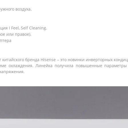
наружного воздуха.
я I Feel, Self Cleaning.
ое или правое).
аптера
т китайского бренда Hisense – это новинки инверторных конд
жиме охлаждения. Линейка получила повышенные параметры 
 напряжения
.