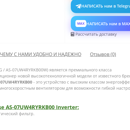
НАПИСАТЬ нам в Teleg
НАПИСАТЬ нам в MA
MAX
Рассчитать доставку
ЧЕМУ С НАМИ УДОБНО И НАДЕЖНО
Отзывов (0)
 / AS-07UW4RYRKB00W) является премиального класса
ционер новой высокотехнологичной модели от известного бре
S-07UW4RYRKB00
-
это устройство с высоким классом энергоэф
ногоскоростным вентилятором для возможности гибкой настрой
se
AS-07UW4RYRKB00
Inverter:
окаталитический фильтр.