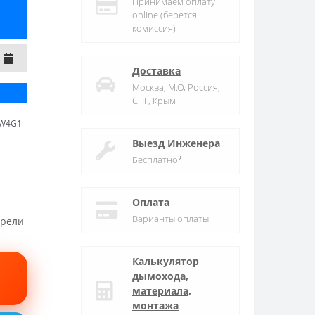
Принимаем оплату
online (берется
комиссия)
Доставка
Москва, М.О, Россия,
СНГ, Крым
-W4G1
Выезд Инженера
Бесплатно*
Оплата
Варианты оплаты
трели
Калькулятор
дымохода,
материала,
монтажа