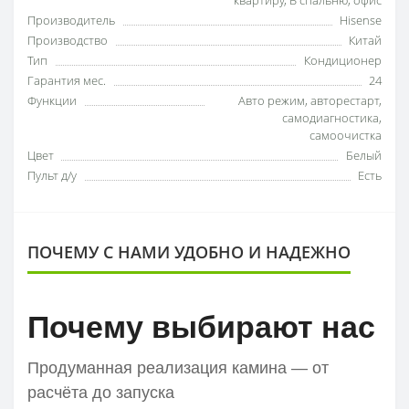
квартиру
,
В спальню
,
офис
Производитель
Hisense
Производство
Китай
Тип
Кондиционер
Гарантия мес.
24
Функции
Авто режим
,
авторестарт
,
самодиагностика
,
самоочистка
Цвет
Белый
Пульт д/у
Есть
ПОЧЕМУ С НАМИ УДОБНО И НАДЕЖНО
Почему выбирают нас
Продуманная реализация камина — от
расчёта до запуска