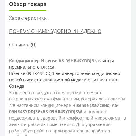
Обзор товара
Характеристики
ПОЧЕМУ С НАМИ УДОБНО И НАДЕЖНО
Отзывов (0)
Кондиционер
Hisense
AS-
09HR4SYDDJ3
является
премиального класса
Hisense
09HR4SYDDJ3 не инверторный кондиционер
новой высокотехнологичной модели от известного
бренда
За качество воздуха в помещении отвечает
встроенная система фильтрации, которая установлена
??в настенном кондиционере
Hisense
(Хайсенс)
AS
-
09
HR
4
SYDDJ
3
G
/
AS
-09
HR
4
SYDDJ
3
W
и помогает
поддерживать здоровый и комфортный микроклимат в
жилых и рабочих помещениях. Для управления
работой устройства производитель разработал