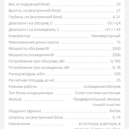
Вес, кг (наружный блок)
23
Высота, см (внутренний блок)
27
Глубина, см (внутренний блок)
4
,
21
Диапазон t на обогрев, С
-10 / +24
Диапазон t на охлаждение, С
+21 / + 43
Компрессор
Неинверторный
Максимальная длина трассы
15
Мощность обогрева Вт
2550
Мощность охлаждения Вт
2500
Потребление при обогреве, кВт
0
,
705
Потребление при охлаждении, кВт
0
,
78
Расход воздуха, м3/ч
520
Расчетная площадь до м2
25
Режимы работы
охлаждение/обогрев
Тип блока кондиционера
Сплит-система настенная
Фильтр
Предварительный
,
Фильтр
тонкой очистки
Хладагент (фреон)
R410A
Ширина, см (внутренний блок)
5
,
74
Назначение
в гостиную
,
в детскую
,
в