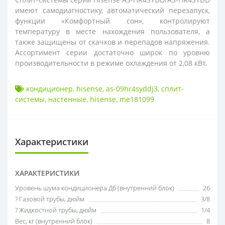
имеют самодиагностику, автоматический перезапуск,
функции «Комфортный сон», контролируют
температуру в месте нахождения пользователя, а
также защищены от скачков и перепадов напряжения.
Ассортимент серии достаточно широк по уровню
производительности в режиме охлаждения от 2,08 кВт.
кондиционер
,
hisense
,
as-09hr4syddj3
,
сплит-
системы
,
настенные
,
hisense
,
me181099
Характеристики
ХАРАКТЕРИСТИКИ
Уровень шума кондиционера Дб (внутренний блок)
26
? Газовой трубы, дюйм
3/8
? Жидкостной трубы, дюйм
1/4
Вес, кг (внутренний блок)
8