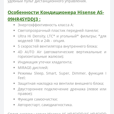
удобный пульт дистанционного управления.
Особенности
Кондиционера Hisense
AS-
09HR4SYDDJ3
:
Энергоэффективность класса А;
Светопрозрачный пластик передней панели;
Ultra Hi Density, LTC* и угольный* фильтры; *для
моделей 18k и 24k - опция.
5 скоростей вентилятора внутреннего блока;
4D AUTO Air (автоматические вертикальные и
горизонтальные жалюзи);
Индикация утечки хладагента;
MIRAGE-дисплей;
Режимы Sleep, Smart, Super, Dimmer, функция I
Feel;
Защитная накладка на вентили внешнего блока;
Двустороннее подключение дренажа (левое или
правое);
Функция самоочистки;
Авторестарт, самодиагностика.
Сплит-системы серии Hisense AS-HR4SYDD/AS-HR4SYDD