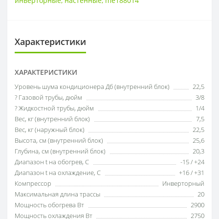
инверторные
,
настенные
,
me188014
Характеристики
ХАРАКТЕРИСТИКИ
Уровень шума кондиционера Дб (внутренний блок)
22,5
? Газовой трубы, дюйм
3/8
? Жидкостной трубы, дюйм
1/4
Вес, кг (внутренний блок)
7,5
Вес, кг (наружный блок)
22,5
Высота, см (внутренний блок)
25,6
Глубина, см (внутренний блок)
20,3
Диапазон t на обогрев, С
-15 / +24
Диапазон t на охлаждение, С
+16 / +31
Компрессор
Инверторный
Максимальная длина трассы
20
Мощность обогрева Вт
2900
Мощность охлаждения Вт
2750