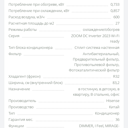
Потребление при обогреве, кВт
0,733
Потребление при охлаждении, кВт
0,857
Расход воздуха, м3/ч
600
Расчетная площадь до м2
27
Режимы работы
охлаждение/обогрев
Серия
ZOOM DC Inverter 2023 Wi-Fi
ready
Тип блока кондиционера
Сплит-система настенная
Фильтр
Антибактериальный
,
Предварительный фильтр
,
Противопылевой фильтр
,
Фотокаталитический фильтр
Хладагент (фреон)
R32
Ширина, см (внутренний блок)
83,2
Назначение
в гостиную
,
в детскую
,
в
квартиру
,
В спальню
,
офис
Производитель
Hisense
Производство
Китай
Тип
Кондиционер
Гарантия мес.
36
Функции
DIMMER
,
I Feel
,
MIRAGE-