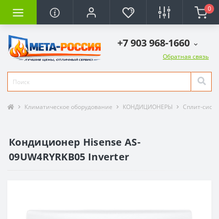
0
+7 903 968-1660
Обратная связь
Климатическое оборудование
КОНДИЦИОНЕРЫ
Сплит-сист
Кондиционер Hisense AS-
09UW4RYRKB05 Inverter