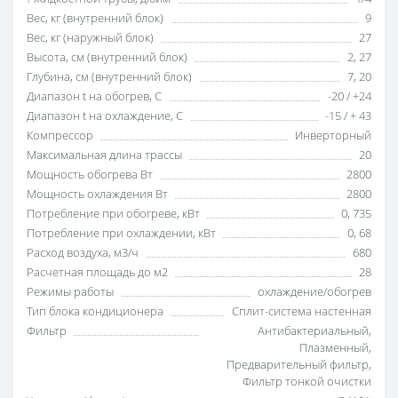
Вес, кг (внутренний блок)
9
Вес, кг (наружный блок)
27
Высота, см (внутренний блок)
2
,
27
Глубина, см (внутренний блок)
7
,
20
Диапазон t на обогрев, С
-20 / +24
Диапазон t на охлаждение, С
-15 / + 43
Компрессор
Инверторный
Максимальная длина трассы
20
Мощность обогрева Вт
2800
Мощность охлаждения Вт
2800
Потребление при обогреве, кВт
0
,
735
Потребление при охлаждении, кВт
0
,
68
Расход воздуха, м3/ч
680
Расчетная площадь до м2
28
Режимы работы
охлаждение/обогрев
Тип блока кондиционера
Сплит-система настенная
Фильтр
Антибактериальный
,
Плазменный
,
Предварительный фильтр
,
Фильтр тонкой очистки