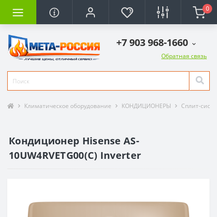
0
+7 903 968-1660
Обратная связь
Климатическое оборудование
КОНДИЦИОНЕРЫ
Сплит-сист
Кондиционер Hisense AS-
10UW4RVETG00(С) Inverter