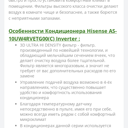
быстро и просто установить комфортный климат в
помещении. Фильтры высокого класса очистки делают
воздух в комнате чище и безопаснее, а также борются
с неприятными запахами.
Особенности
Кондиционера Hisense
AS-
10UW4RVETG00
(С)
Inverter :
3D ULTRA HI DENSITY фильтр -
фильтр,
произведенный по новейшей технологии, и
обладающий мельчайшим сечением ячеек, что
делает очистку воздуха более тщательной.
Фильтр является многоразовым, а значит не
требует от вас дополнительных расходов по его
замене
Управление подачей воздуха возможно в 4-ёх
направлениях, что существенно повышает
удобство и комфортность использования
кондиционера
Благодаря температурному датчику
непосредственно в пульте, имея его при себе,
можно всегда иметь рядом с собой комфортный
микроклимат
В кондиционерах данной серии используется