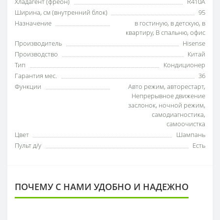
Хладагент (фреон)
R410A
Ширина, см (внутренний блок)
95
Назначение
в гостиную
,
в детскую
,
в
квартиру
,
В спальню
,
офис
Производитель
Hisense
Производство
Китай
Тип
Кондиционер
Гарантия мес.
36
Функции
Авто режим
,
авторестарт
,
Непрерывное движение
заслонок
,
ночной режим
,
самодиагностика
,
самоочистка
Цвет
Шампань
Пульт д/у
Есть
ПОЧЕМУ С НАМИ УДОБНО И НАДЕЖНО