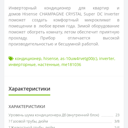
Инверторный кондиционер для квартир и
домов Hisense CHAMPAGNE CRYSTAL Super DC Inverter
поможет создать комфортный микроклимат в
помещении в любое время года. Зимой оборудование
поможет обогреть комнату, летом обеспечит приятную
прохладу. Прибор отличается высокой
производительностью и бесшумной работой.
кондиционер
,
hisense
,
as-10uw4rvetg00(с)
,
inverter
,
инверторные
,
настенные
,
me181036
Характеристики
ХАРАКТЕРИСТИКИ
Уровень шума кондиционера Дб (внутренний блок)
23
? Газовой трубы, дюйм
3/8
? Жидкостной трубы, дюйм
1/4