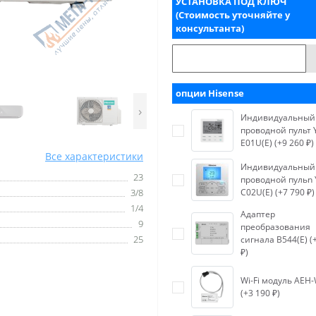
УСТАНОВКА ПОД КЛЮЧ
(Стоимость уточняйте у
консультанта)
опции Hisense
›
Индивидуальный
проводной пульт 
E01U(E) (+9 260 ₽)
Все характеристики
Индивидуальный
23
проводной пульn 
3/8
C02U(E) (+7 790 ₽)
1/4
Адаптер
9
преобразования
25
сигнала B544(E) (
₽)
Wi-Fi модуль AEH
(+3 190 ₽)