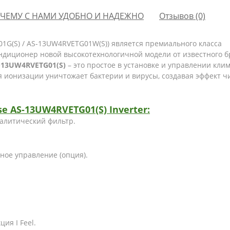
ЧЕМУ С НАМИ УДОБНО И НАДЕЖНО
Отзывов (0)
1G(S) / AS-13UW4RVETG01W(S)) является премиального класса
диционер новой высокотехнологичной модели от известного б
S-13UW4RVETG01(S)
–
это простое в установке и управлении кли
 ионизации уничтожает бактерии и вирусы, создавая эффект чи
se
AS-13UW4RVETG01(S)
Inverter:
, фотокаталитический фильтр.
ое управление (опция).
о).
ия I Feel.