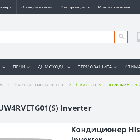
женера
Отследить заказ
Информация
Монтаж каминов
Ы
ПЕЧИ
ДЫМОХОДЫ
ТЕРМОЗАЩИТА
КЛИМА
РЫ
Сплит-системы настенные
Сплит-системы настенные Hisens
UW4RVETG01(S) Inverter
Кондиционер His
Inverter