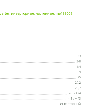
verter
,
инверторные
,
настенные
,
me188009
23
3/8
1/4
9
25
27,2
20,7
-20 / +24
-15 / + 43
Инверторный