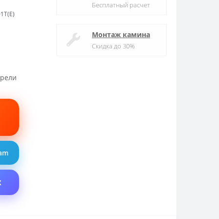
Бесплатный расчет
1T(E)
Монтаж камина
Скидка до 30%
трели
ram
X