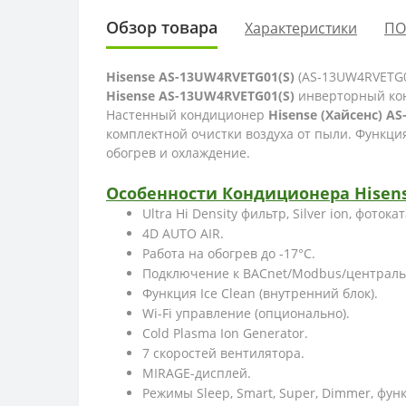
Обзор товара
Характеристики
ПО
Hisense
AS-13UW4RVETG01(S)
(AS-13UW4RVETG0
Hisense
AS-13UW4RVETG01(S)
инверторный кон
Настенный кондиционер
Hisense (Хайсенс) A
комплектной очистки воздуха от пыли. Функция
обогрев и охлаждение
.
Особенности
Кондиционера Hisen
Ultra Hi Density фильтр, Silver ion
4D AUTO AIR.
Работа на обогрев до -17°C.
Подключение к BACnet/Modbus/центральн
Функция Ice Clean (внутренний блок).
Wi-Fi управление (опциональн
Cold Plasma Ion Generator.
7 скоростей вентилятора.
MIRAGE-дисплей.
Режимы Sleep, Smart, Super, Dimmer, функц