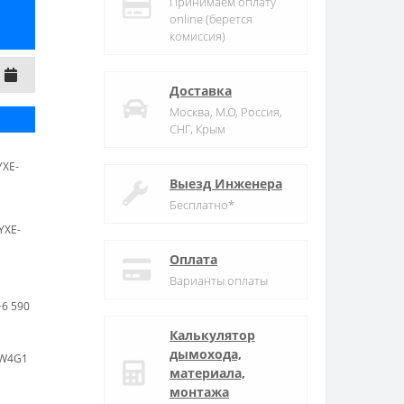
Принимаем оплату
online (берется
комиссия)
Доставка
Москва, М.О, Россия,
СНГ, Крым
YXE-
Выезд Инженера
Бесплатно*
YXE-
Оплата
Варианты оплаты
+6 590
Калькулятор
дымохода,
-W4G1
материала,
монтажа