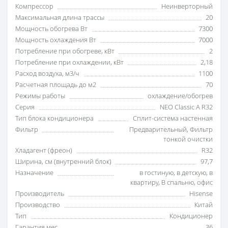
Компрессор
Неинверторный
Максимальная длина трассы
20
Мощность обогрева Вт
7300
Мощность охлаждения Вт
7000
Потребление при обогреве, кВт
2
Потребление при охлаждении, кВт
2,18
Расход воздуха, м3/ч
1100
Расчетная площадь до м2
70
Режимы работы
охлаждение/обогрев
Серия
NEO Classic A R32
Тип блока кондиционера
Сплит-система настенная
Фильтр
Предварительный
,
Фильтр
тонкой очистки
Хладагент (фреон)
R32
Ширина, см (внутренний блок)
97,7
Назначение
в гостиную
,
в детскую
,
в
квартиру
,
В спальню
,
офис
Производитель
Hisense
Производство
Китай
Тип
Кондиционер
Гарантия мес.
36