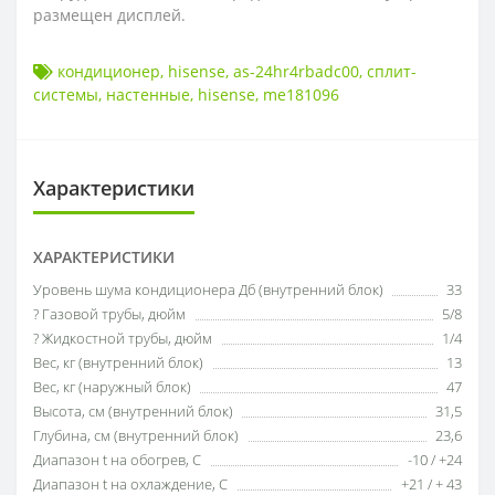
размещен дисплей.
кондиционер
,
hisense
,
as-24hr4rbadc00
,
сплит-
системы
,
настенные
,
hisense
,
me181096
Характеристики
ХАРАКТЕРИСТИКИ
Уровень шума кондиционера Дб (внутренний блок)
33
? Газовой трубы, дюйм
5/8
? Жидкостной трубы, дюйм
1/4
Вес, кг (внутренний блок)
13
Вес, кг (наружный блок)
47
Высота, см (внутренний блок)
31,5
Глубина, см (внутренний блок)
23,6
Диапазон t на обогрев, С
-10 / +24
Диапазон t на охлаждение, С
+21 / + 43