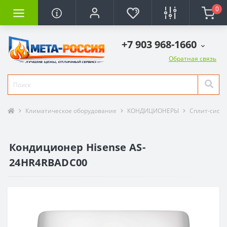
0
+7 903 968-1660
Обратная связь
Климатическое оборудование
КОНДИЦИОНЕРЫ
Сплит-сист
Кондиционер Hisense AS-
24HR4RBADC00