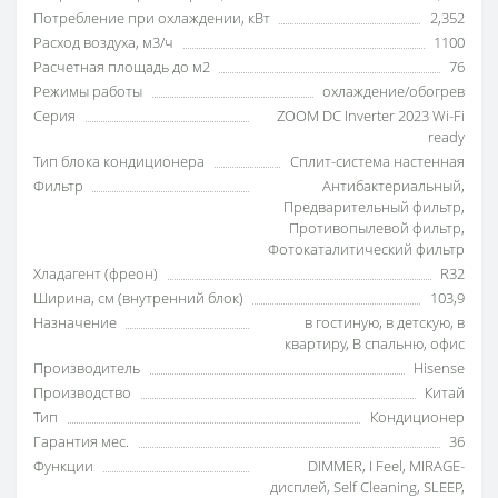
Потребление при охлаждении, кВт
2,352
Расход воздуха, м3/ч
1100
Расчетная площадь до м2
76
Режимы работы
охлаждение/обогрев
Серия
ZOOM DC Inverter 2023 Wi-Fi
ready
Тип блока кондиционера
Сплит-система настенная
Фильтр
Антибактериальный
,
Предварительный фильтр
,
Противопылевой фильтр
,
Фотокаталитический фильтр
Хладагент (фреон)
R32
Ширина, см (внутренний блок)
103,9
Назначение
в гостиную
,
в детскую
,
в
квартиру
,
В спальню
,
офис
Производитель
Hisense
Производство
Китай
Тип
Кондиционер
Гарантия мес.
36
Функции
DIMMER
,
I Feel
,
MIRAGE-
дисплей
,
Self Cleaning
,
SLEEP
,