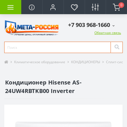
0
+7 903 968-1660
Обратная связь
Климатическое оборудование
КОНДИЦИОНЕРЫ
Сплит-сист
Кондиционер Hisense AS-
24UW4RBTKB00 Inverter