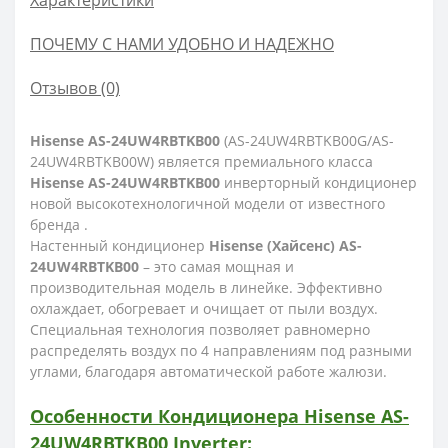
Характеристики
ПОЧЕМУ С НАМИ УДОБНО И НАДЕЖНО
Отзывов (0)
Hisense
AS-24UW4RBTKB00
(AS-24UW4RBTKB00G/AS-
24UW4RBTKB00W) является премиального класса
Hisense
AS-24UW4RBTKB00
инверторный кондиционер
новой высокотехнологичной модели от известного
бренда .
Настенный кондиционер
Hisense (Хайсенс) AS-
24UW4RBTKB00
– это самая мощная и
производительная модель в линейке. Эффективно
охлаждает, обогревает и очищает от пыли воздух.
Специальная технология позволяет равномерно
распределять воздух по 4 направлениям под разными
углами, благодаря автоматической работе жалюзи
.
Особенности
Кондиционера Hisense
AS-
24UW4RBTKB00
Inverter: