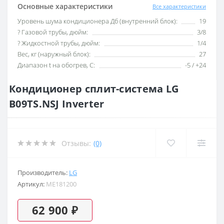
Основные характеристики
Все характеристики
Уровень шума кондиционера Дб (внутренний блок):
19
? Газовой трубы, дюйм:
3/8
? Жидкостной трубы, дюйм:
1/4
Вес, кг (наружный блок):
27
Диапазон t на обогрев, С:
-5 / +24
Кондиционер сплит-система LG
B09TS.NSJ Inverter
Отзывы:
(0)
Производитель:
LG
Артикул:
ME181200
62 900 ₽