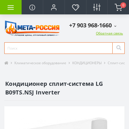
0
+7 903 968-1660
Обратная связь
Климатическое оборудование
КОНДИЦИОНЕРЫ
Сплит-сист
Кондиционер сплит-система LG
B09TS.NSJ Inverter