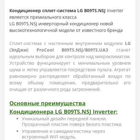
Кондиционер сплит-система
LG B09TS.NSJ
Inverter
является премиального класса
LG B09TS.NSJ
инверторный кондиционер новой
высокотехнологичной модели от известного бренда
Сплит-система с настенным внутренним модулем
LG
(ЭлДжи) ProCool B09TS.NSJ/B09TS.UA3
станет
идеальным выбором для контроля над микроклиматом.
Устройство функционирует с минимальным уровнем
шума и легко управляется посредством пульта. Агрегат
равномерно распределяет обработанный воздух по
всему объему помещения, предварительно его
очищая от различного рода загрязнений.
Основные преимущества
Кондиционера
LG
B09TS.NSJ
Inverter
:
Уникальный дизайн передней панели.
Прозрачный пластик поверх белого пластика.
Управление и самодиагностика через
встроенный WiFi модуль.