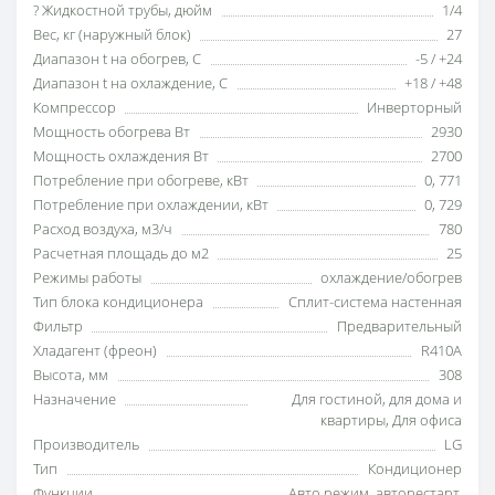
? Жидкостной трубы, дюйм
1/4
Вес, кг (наружный блок)
27
Диапазон t на обогрев, С
-5 / +24
Диапазон t на охлаждение, С
+18 / +48
Компрессор
Инверторный
Мощность обогрева Вт
2930
Мощность охлаждения Вт
2700
Потребление при обогреве, кВт
0
,
771
Потребление при охлаждении, кВт
0
,
729
Расход воздуха, м3/ч
780
Расчетная площадь до м2
25
Режимы работы
охлаждение/обогрев
Тип блока кондиционера
Сплит-система настенная
Фильтр
Предварительный
Хладагент (фреон)
R410A
Высота, мм
308
Назначение
Для гостиной
,
для дома и
квартиры
,
Для офиса
Производитель
LG
Тип
Кондиционер
Функции
Авто режим
,
авторестарт
,