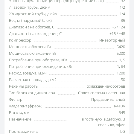
Уровень шума кондиционера Дб (внутренний блок)
32
? Газовой трубы, дюйм
1/2
? Жидкостной трубы, дюйм
1/4
Вес, кг (наружный блок)
35
Диапазон t на обогрев, С
-5 / +24
Диапазон t на охлаждение, С
+18 / +48
Компрессор
Инверторный
Мощность обогрева Вт
5420
Мощность охлаждения Вт
5200
Потребление при обогреве, кВт
1
,
5
Потребление при охлаждении, кВт
1
,
64
Расход воздуха, м3/ч
1200
Расчетная площадь до м2
50
Режимы работы
охлаждение/обогрев
Тип блока кондиционера
Сплит-система настенная
Фильтр
Предварительный
Хладагент (фреон)
R410A
Высота, мм
345
Назначение
в гостиную
,
в детскую
,
В
спальню
,
офис
Производитель
LG