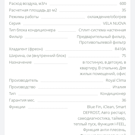
Расход воздуха, м3/ч
600
Расчетная площадь до м2
35
Режимы работы
охлаждение/обогрев
Серия
VELA NUOVA
Тип блока кондиционера
Сплит-система настенная
Фильтр
Предварительный фильтр
,
Противопылевой фильтр
Хладагент (фреон)
R410A
Ширина, см (внутренний блок)
75
Назначение
в гостиную
,
в детскую
,
в
квартиру
,
В спальню
,
Для
жилых помещений
,
офис
Производитель
Royal Clima
Производство
Италия
Тип
Кондиционер
Гарантия мес.
36
Функции
Blue Fin
,
iClean
,
Smart
DEFROST
,
Авто рестарт
,
самодиагностика
,
таймер
,
теплый пуск
,
Функция I-FEEL
,
Функция анти-плесень
,