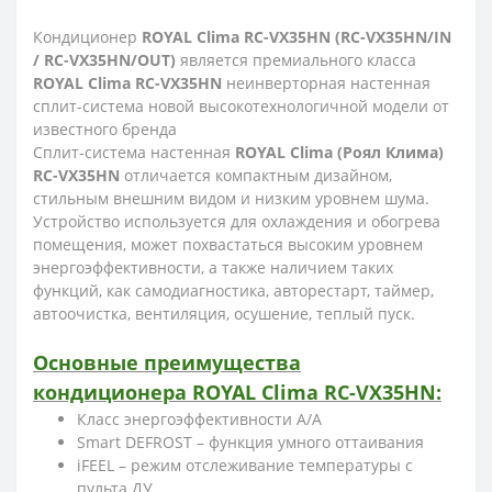
Кондиционер
ROYAL Clima RC-VX35HN (RC-VX35HN/IN
/ RC-VX35HN/OUT)
является премиального класса
ROYAL Clima RC-VX35HN
неинверторная настенная
сплит-система новой высокотехнологичной модели от
известного бренда
Сплит-система настенная
ROYAL Clima (Роял Клима)
RC-VX35HN
отличается компактным дизайном,
стильным внешним видом и низким уровнем шума.
Устройство используется для охлаждения и обогрева
помещения, может похвастаться высоким уровнем
энергоэффективности, а также наличием таких
функций, как самодиагностика, авторестарт, таймер,
автоочистка, вентиляция, осушение, теплый пуск.
Основные преимущества
кондиционера ROYAL Clima RC-VX35HN:
Класс энергоэффективности A/A
Smart DEFROST – функция умного оттаивания
iFEEL – режим отслеживание температуры с
пульта ДУ