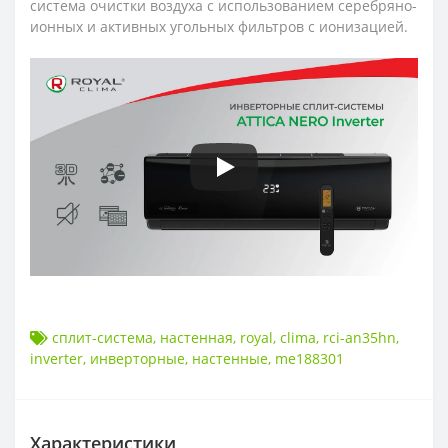
система очистки воздуха с использованием серебряно-
ионных и активных угольных фильтров с ионизацией.
сплит-система
,
настенная
,
royal
,
clima
,
rci-an35hn
,
inverter
,
инверторные
,
настенные
,
me188301
Характеристики