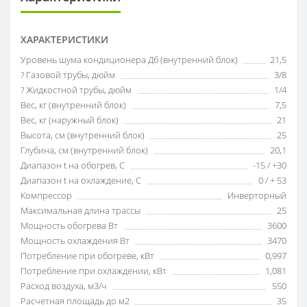
ХАРАКТЕРИСТИКИ
Уровень шума кондиционера Дб (внутренний блок)
21,5
? Газовой трубы, дюйм
3/8
? Жидкостной трубы, дюйм
1/4
Вес, кг (внутренний блок)
7,5
Вес, кг (наружный блок)
21
Высота, см (внутренний блок)
25
Глубина, см (внутренний блок)
20,1
Диапазон t на обогрев, С
-15 / +30
Диапазон t на охлаждение, С
0 / + 53
Компрессор
Инверторный
Максимальная длина трассы
25
Мощность обогрева Вт
3600
Мощность охлаждения Вт
3470
Потребление при обогреве, кВт
0,997
Потребление при охлаждении, кВт
1,081
Расход воздуха, м3/ч
550
Расчетная площадь до м2
35