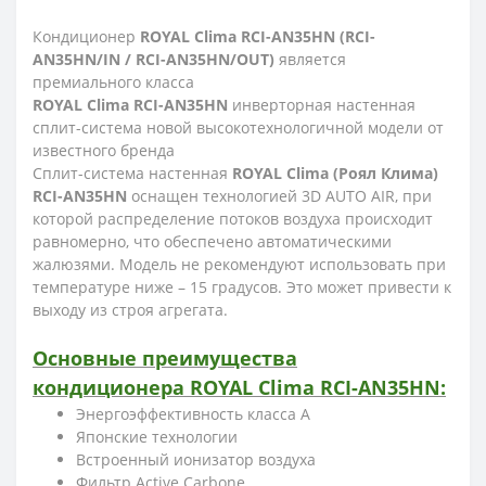
Кондиционер
ROYAL Clima RCI-AN35HN (RCI-
AN35HN/IN / RCI-AN35HN/OUT)
является
премиального класса
ROYAL Clima RCI-AN35HN
инверторная настенная
сплит-система новой высокотехнологичной модели от
известного бренда
Сплит-система настенная
ROYAL Clima (Роял Клима)
RCI-AN35HN
оснащен технологией 3D AUTO AIR, при
которой распределение потоков воздуха происходит
равномерно, что обеспечено автоматическими
жалюзями. Модель не рекомендуют использовать при
температуре ниже – 15 градусов. Это может привести к
выходу из строя агрегата.
Основные преимущества
кондиционера ROYAL Clima RCI-AN35HN:
Энергоэффективность класса А
Японские технологии
Встроенный ионизатор воздуха
Фильтр Active Carbone