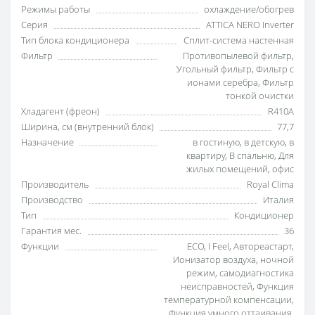
Режимы работы
охлаждение/обогрев
Серия
ATTICA NERO Inverter
Тип блока кондиционера
Сплит-система настенная
Фильтр
Противопылевой фильтр
,
Угольный фильтр
,
Фильтр с
ионами серебра
,
Фильтр
тонкой очистки
Хладагент (фреон)
R410A
Ширина, см (внутренний блок)
77,7
Назначение
в гостиную
,
в детскую
,
в
квартиру
,
В спальню
,
Для
жилых помещений
,
офис
Производитель
Royal Clima
Производство
Италия
Тип
Кондиционер
Гарантия мес.
36
Функции
ECO
,
I Feel
,
Автореастарт
,
Ионизатор воздуха
,
ночной
режим
,
самодиагностика
неисправностей
,
Функция
температурной компенсации
,
Функция умного оттаивания
,