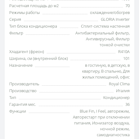
Расчетная площадь до м2
70
Режимы работы
охлаждение/обогрев
Серия
GLORIA Inverter
Тип блока кондиционера
Сплит-система настенная
Фильтр
Антибактериальный фильтр
,
Антивирусный
,
Фильтр
тонкой очистки
Хладагент (фреон)
R410A
Ширина, см (внутренний блок)
101
Назначение
в гостиную
,
в детскую
,
в
квартиру
,
В спальню
,
Для
жилых помещений
,
офис
Производитель
Royal Clima
Производство
Италия
Тип
Кондиционер
Гарантия мес.
36
Функции
Blue Fin
,
I Feel
,
авторежим
,
Авторестарт при отключении
питания
,
Ионизатор воздуха
,
ночной режим
,
самодиагностика