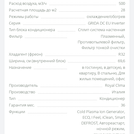
Расход воздуха, м3/ч
500
Расчетная площадь до м2
28
Режимы работы
охлаждение/обогрев
Серия
GRIDA DC EU Inverter
Тип блока кондиционера
Сплит-система настенная
Фильтр
Плазменный
,
Противопылевой фильтр
,
Фильтр тонкой очистки
Хладагент (фреон)
R32
Ширина, см (внутренний блок)
69,6
Назначение
в гостиную
,
в детскую
,
в
квартиру
,
В спальню
,
Для
жилых помещений
,
офис
Производитель
Royal Clima
Производство
Италия
Тип
Кондиционер
Гарантия мес.
36
Функции
Cold Plasma Ion Generator
,
ECO
,
I Feel
,
iClean
,
Smart
DEFROST
,
Автореастарт
,
ночной режим
,