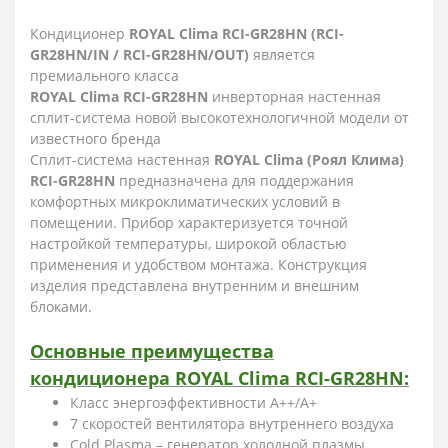
Кондиционер
ROYAL Clima RCI-GR28HN (RCI-
GR28HN/IN / RCI-GR28HN/OUT)
является
премиального класса
ROYAL Clima RCI-GR28HN
инверторная настенная
сплит-система новой высокотехнологичной модели от
известного бренда
Сплит-система настенная
ROYAL Clima (Роял Клима)
RCI-GR28HN
предназначена для поддержания
комфортных микроклиматических условий в
помещении. Прибор характеризуется точной
настройкой температуры, широкой областью
применения и удобством монтажа. Конструкция
изделия представлена внутренним и внешним
блоками.
Основные преимущества
кондиционера ROYAL Clima RCI-GR28HN:
Класс энергоэффективности A++/A+
7 скоростей вентилятора внутреннего воздуха
Cold Plasma – генератор холодной плазмы