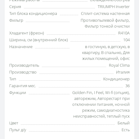
Серия
TRIUMPH Inverter
Тип блока кондиционера
Сплит-система настенная
Фильтр
Противопылевой фильтр
,
Фильтр тонкой очистки
Хладагент (фреон)
R410A
Ширина, см (внутренний блок)
104
Назначение
в гостиную
,
в детскую
,
в
квартиру
,
В спальню
,
Для
жилых помещений
,
офис
Производитель
Royal Clima
Производство
Италия
Тип
Кондиционер
Гарантия мес.
36
Функции
Golden Fin
,
I Feel
,
Wi-fi (опция)
,
авторежим
,
Авторестарт при
отключении питания
,
ночной
режим
,
самодиагностика
неисправностей
,
теплый пуск
Цвет
Белый
Пульт д/у
Есть