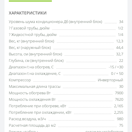
ХАРАКТЕРИСТИКИ
Уровень шума кондиционера Дб (внутренний блок)
34
? Газовой трубы, дюйм
1/2
? Жидкостной трубы, дюйм
1/4
Вес, кг (внутренний блок)
12,3
Вес, кг (наружный блок)
44,4
Высота, см (внутренний блок)
32,7
Глубина, см (внутренний блок)
22
Диапазон t на обогрев, С
-15 / +30
Диапазон t на охлаждение, С
0 / + 50
Компрессор
Инверторный
Максимальная длина трассы
30
Мощность обогрева Вт
7900
Мощность охлаждения Вт
7620
Потребление при обогреве, кВт
2,165
Потребление при охлаждении, кВт
2,255
Расход воздуха, м3/ч
980
Расчетная площадь до м2
75
Режимы работы
охлаждение/обогрев