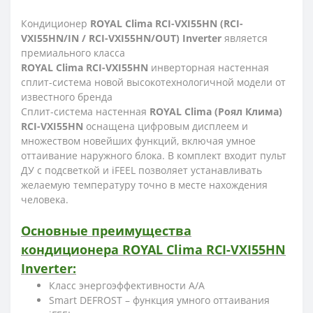
Кондиционер
ROYAL Clima RCI-VXI55HN (RCI-
VXI55HN/IN / RCI-VXI55HN/OUT) Inverter
является
премиального класса
ROYAL Clima RCI-VXI55HN
инверторная настенная
сплит-система новой высокотехнологичной модели от
известного бренда
Сплит-система настенная
ROYAL Clima (Роял Клима)
RCI-VXI55HN
оснащена цифровым дисплеем и
множеством новейших функций, включая умное
оттаивание наружного блока. В комплект входит пульт
ДУ с подсветкой и iFEEL позволяет устанавливать
желаемую температуру точно в месте нахождения
человека.
Основные преимущества
кондиционера ROYAL Clima RCI-VXI55HN
Inverter:
Класс энергоэффективности A/A
Smart DEFROST – функция умного оттаивания