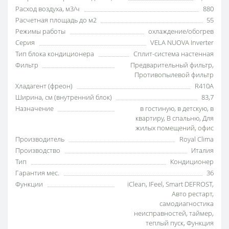
Расход воздуха, м3/ч
880
Расчетная площадь до м2
55
Режимы работы
охлаждение/обогрев
Серия
VELA NUOVA Inverter
Тип блока кондиционера
Сплит-система настенная
Фильтр
Предварительный фильтр
,
Противопылевой фильтр
Хладагент (фреон)
R410A
Ширина, см (внутренний блок)
83,7
Назначение
в гостиную
,
в детскую
,
в
квартиру
,
В спальню
,
Для
жилых помещений
,
офис
Производитель
Royal Clima
Производство
Италия
Тип
Кондиционер
Гарантия мес.
36
Функции
iClean
,
IFeel
,
Smart DEFROST
,
Авто рестарт
,
самодиагностика
неисправностей
,
таймер
,
теплый пуск
,
Функция