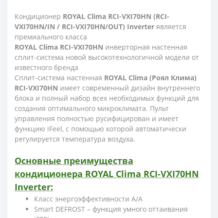
Кондиционер
ROYAL Clima RCI-VXI70HN (RCI-
VXI70HN/IN / RCI-VXI70HN/OUT) Inverter
является
премиального класса
ROYAL Clima RCI-VXI70HN
инверторная настенная
сплит-система новой высокотехнологичной модели от
известного бренда
Сплит-система настенная
ROYAL Clima (Роял Клима)
RCI-VXI70HN
имеет современный дизайн внутреннего
блока и полный набор всех необходимых функций для
создания оптимального микроклимата. Пульт
управления полностью русифицирован и имеет
функцию iFeel, с помощью которой автоматически
регулируется температура воздуха.
Основные преимущества
кондиционера ROYAL Clima RCI-VXI70HN
Inverter:
Класс энергоэффективности A/A
Smart DEFROST – функция умного оттаивания