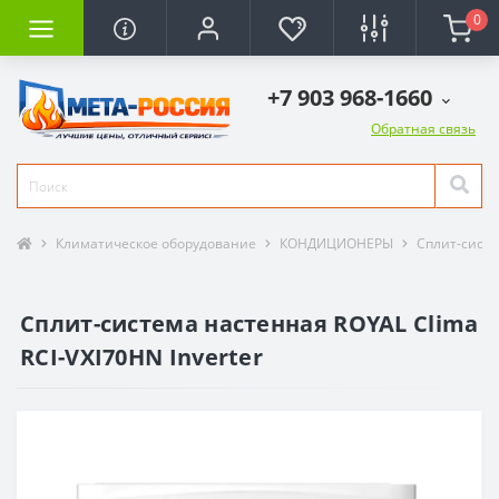
0
+7 903 968-1660
Обратная связь
Климатическое оборудование
КОНДИЦИОНЕРЫ
Сплит-сист
Сплит-система настенная ROYAL Clima
RCI-VXI70HN Inverter