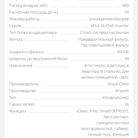
Расход воздуха, м3/ч
900
Расчетная площадь до м2
70
Режимы работы
охлаждение/обогрев
Серия
VELA NUOVA Inverter
Тип блока кондиционера
Сплит-система настенная
Фильтр
Предварительный фильтр
,
Противопылевой фильтр
Хладагент (фреон)
R410A
Ширина, см (внутренний блок)
90
Назначение
в гостиную
,
в детскую
,
в
квартиру
,
В спальню
,
Для
жилых помещений
,
офис
Производитель
Royal Clima
Производство
Италия
Тип
Кондиционер
Гарантия мес.
36
Функции
iClean
,
IFeel
,
Smart DEFROST
,
Авто рестарт
,
самодиагностика
неисправностей
,
таймер
,
теплый пуск
,
Функция