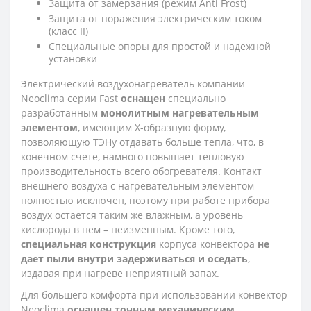
Защита от замерзания (режим Anti Frost)
Защита от поражения электрическим током
(класс II)
Специальные опоры для простой и надежной
установки
Электрический воздухонагреватель компании
Neoclima серии Fast
оснащен
специально
разработанным
монолитным нагревательным
элементом
, имеющим Х-образнyю форму,
позволяющую ТЭНу отдавать больше тепла, что, в
конечном счете, намного повышает тепловую
производительность всего обогревателя. Контакт
внешнего воздуха с нагревательным элементом
полностью исключен, поэтому при работе прибора
воздух остается таким же влажным, а уровень
кислорода в нем – неизменным. Кроме того,
специальная конструкция
корпуса конвектора
не
дает пыли внутри задерживаться и оседать
,
издавая при нагреве неприятный запах.
Для большего комфорта при использовании конвектор
Neoclima
оснащен точным механическим