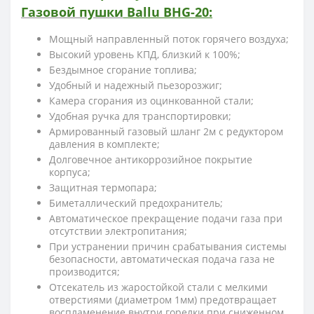
Газовой
пушки
Ballu BHG-20
:
Мощный направленный поток горячего воздуха;
Высокий уровень КПД, близкий к 100%;
Бездымное сгорание топлива;
Удобный и надежный пьезорозжиг;
Камера сгорания из оцинкованной стали;
Удобная ручка для транспортировки;
Армированный газовый шланг 2м с редуктором
давления в комплекте;
Долговечное антикоррозийное покрытие
корпуса;
Защитная термопара;
Биметаллический предохранитель;
Автоматическое прекращение подачи газа при
отсутствии электропитания;
При устранении причин срабатывания системы
безопасности, автоматическая подача газа не
производится;
Отсекатель из жаростойкой стали с мелкими
отверстиями (диаметром 1мм) предотвращает
воспламенение внутри горелки при сниженном