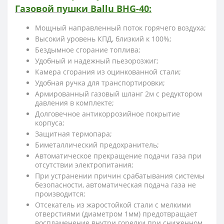
Газовой
пушки
Ballu BHG-40
:
Мощный направленный поток горячего воздуха;
Высокий уровень КПД, близкий к 100%;
Бездымное сгорание топлива;
Удобный и надежный пьезорозжиг;
Камера сгорания из оцинкованной стали;
Удобная ручка для транспортировки;
Армированный газовый шланг 2м с редуктором
давления в комплекте;
Долговечное антикоррозийное покрытие
корпуса;
Защитная термопара;
Биметаллический предохранитель;
Автоматическое прекращение подачи газа при
отсутствии электропитания;
При устранении причин срабатывания системы
безопасности, автоматическая подача газа не
производится;
Отсекатель из жаростойкой стали с мелкими
отверстиями (диаметром 1мм) предотвращает
воспламенение внутри горелки при сниженном