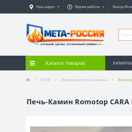
Наш адрес
Время работы
Выезд Ин
Каталог товаров
КАМИН
ПЕЧИ
Изразцовые печи камины
Romoto
Печь-Камин Romotop CARA 