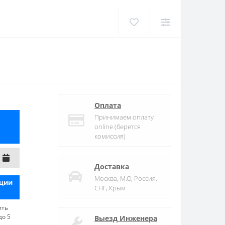
Оплата
Принимаем оплату
online (берется
комиссия)
Доставка
Москва, М.О, Россия,
яции
СНГ, Крым
ить
до 5
Выезд Инженера