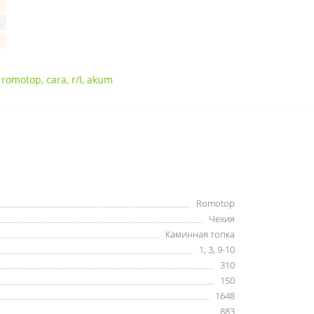
,
romotop
,
cara
,
r/l
,
akum
Romotop
Чехия
Каминная топка
1
,
3
,
9-10
310
150
1648
883