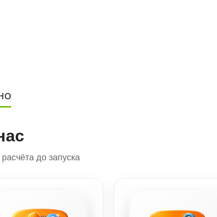
НО
нас
расчёта до запуска