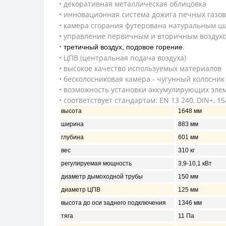
• декоративная металлическая облицовка
• инновационная система дожига печных газо
• камера сгорания футерована натуральным ш
• управление первичным и вторичным воздух
•
.
третичный воздух, подовое горение
• ЦПВ (центральная подача воздуха)
• высокое качество используемых материалов
• бесколосниковая камера - чугунный колосник
• возможность установки аккумулирующих элем
• соответствует стандартам: EN 13 240, DIN+, 15
высота
1648 мм
ширина
883 мм
глубина
601 мм
вес
310 кг
регулируемая мощность
3,9-10,1 кВт
диаметр дымоходной трубы
150 мм
диаметр ЦПВ
125 мм
высота до оси заднего подключения
1346 мм
тяга
11 Па