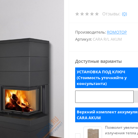
Отзывы:
(0)
Производитель:
ROMOTOP
Артикул:
CARA R/L AKUM
Доступные варианты
УСТАНОВКА ПОД КЛЮЧ
(Стоимость уточняйте у
консультанта)
Верхний комплект аккумул
CARA AKUM
Позволит увелич
излучения тепла 