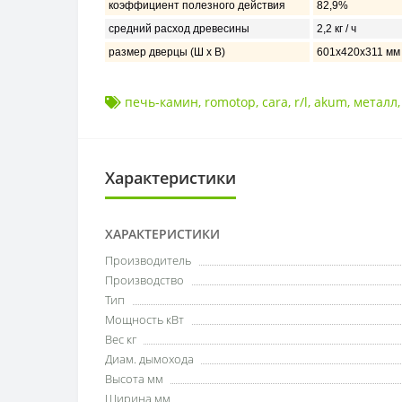
коэффициент полезного действия
82,9%
средний расход древесины
2,2 кг / ч
размер дверцы (Ш х В)
601x420x311 мм
печь-камин
,
romotop
,
cara
,
r/l
,
akum
,
металл
Характеристики
ХАРАКТЕРИСТИКИ
Производитель
Производство
Тип
Мощность кВт
Вес кг
Диам. дымохода
Высота мм
Ширина мм