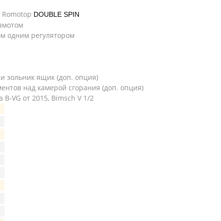
в Romotop
DOUBLE SPIN
амотом
ом одним регулятором
 и зольник ящик (доп. опция)
ентов над камерой сгорания (доп. опция)
a B-VG от 2015, Bimsch V 1/2