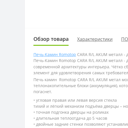
Обзор товара
Характеристики
ПО
Печь-Камин Romotop
CARA R/L AKUM металл -
Печь-Камин Romotop CARA R/L AKUM металл - 
современной архитектуры интерьера. Чётко 
элемент для удовлетворения самых требовате
Печь камин Romotop CARA R/L AKUM метал можн
теплонакопительные блоки (аккумуляция), кото
погаснет.
• угловая правая или левая версия стекла
тихий и лёгкий механизм подъёма дверцы
– н
• точная подгонка дверцы на роликах
• длительная теплоотдача до 5 часов
• двойные задние стенки позволяют устанавли