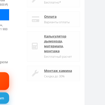
ания
Бесплатно*
600 ₽)
Оплата
Варианты оплаты
к,
1 900
Калькулятор
дымохода,
материала,
монтажа
Бесплатный расчет
трели
Монтаж камина
Скидка до 30%
ram