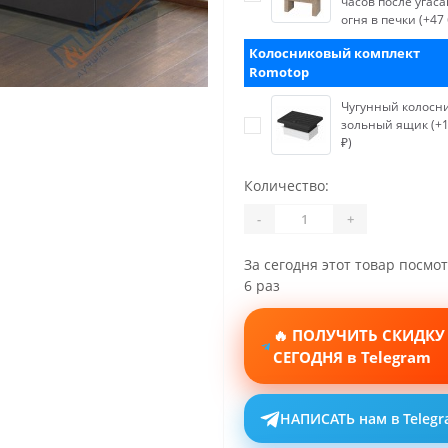
часов после угас
огня в печки (+47 
Колосниковый комплект
Romotop
Чугунный колосни
зольный ящик (+1
₽)
Количество:
-
+
За сегодня этот товар посмо
6 раз
🔥 ПОЛУЧИТЬ СКИДКУ
СЕГОДНЯ в Telegram
НАПИСАТЬ нам в Teleg