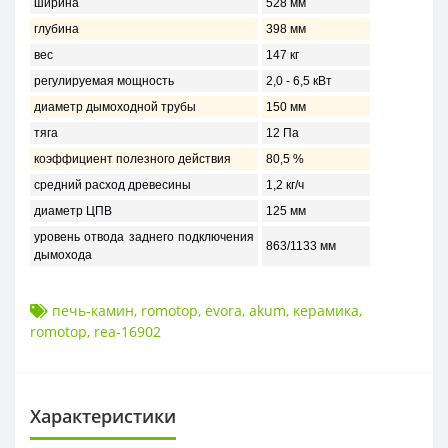
ширина
528 мм
глубина
398 мм
вес
147 кг
регулируемая мощность
2,0 - 6,5 кВт
диаметр дымоходной трубы
150 мм
тяга
12 Пa
коэффициент полезного действия
80,5 %
средний расход древесины
1,2 кг/ч
диаметр ЦПВ
125 мм
уровень отвода заднего подключения
863/1133 мм
дымохода
печь-камин
,
romotop
,
evora
,
akum
,
керамика
,
romotop
,
rea-16902
Характеристики