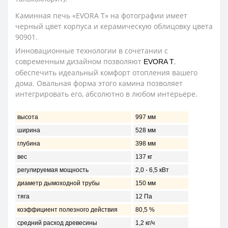
Каминная печь «ЕVORA T» на фотографии имеет
черный цвет корпуса и керамическую облицовку цвета
90901.
Инновационные технологии в сочетании с
современным дизайном позволяют
,
ЕVORA T
обеспечить идеальный комфорт отопления вашего
дома. Овальная форма этого камина позволяет
интегрировать его, абсолютно в любом интерьере.
высота
997 мм
ширина
528 мм
глубина
398 мм
вес
137 кг
регулируемая мощность
2,0 - 6,5 кВт
диаметр дымоходной трубы
150 мм
тяга
12 Пa
коэффициент полезного действия
80,5 %
средний расход древесины
1,2 кг/ч