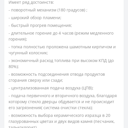
Имеет ряд достоинств:
- поворотный механизм (180 градусов) ;
- широкий обзор пламени;
- быстрый прогрев помещения;
- длительное горение до 4 часов (режим медленного
горения);
- топка полностью проложена шамотным кирпичом и
чугунный колосник;
- экономичный расход топлива при высоком КПД (до
80%);
- возможность подсоединения отвода продуктов
сгорания сверху или сзади;
- централизованная подача воздуха (ЦПВ);
- подача первичного и вторичного воздуха, благодаря
которому стекло дверцы обдувается и не происходит
его загрязнения( система очистки стекла);
- возможность выбора керамического изразца в 20
глазурованных цветах и двух видов камня (песчаник,
талькохлорит).