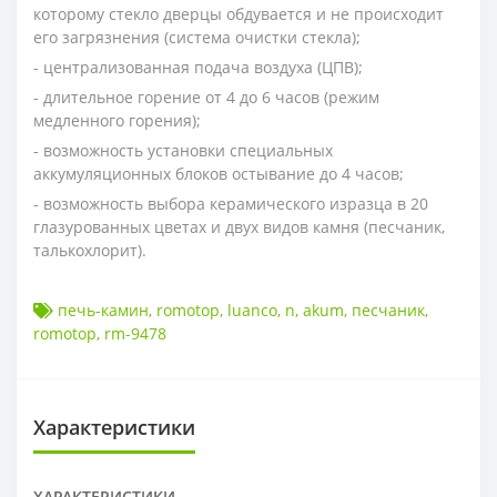
которому стекло дверцы обдувается и не происходит
его загрязнения (система очистки стекла);
- централизованная подача воздуха (ЦПВ);
- длительное горение от 4 до 6 часов (режим
медленного горения);
- возможность установки специальных
аккумуляционных блоков остывание до 4 часов;
- возможность выбора керамического изразца в 20
глазурованных цветах и двух видов камня (песчаник,
талькохлорит).
печь-камин
,
romotop
,
luanco
,
n
,
akum
,
песчаник
,
romotop
,
rm-9478
Характеристики
ХАРАКТЕРИСТИКИ