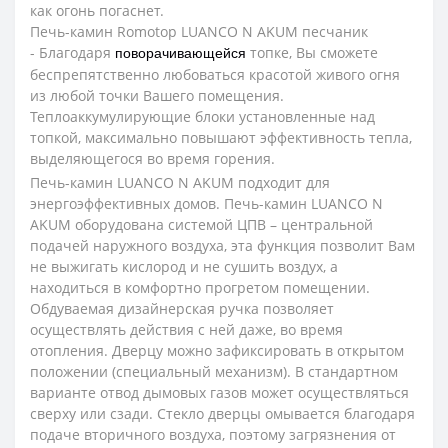
как огонь погаснет.
Печь-камин Romotop LUANCO N AKUM песчаник
-
Благодаря
топке, Вы сможете
поворачивающейся
беспрепятственно любоваться красотой живого огня
из любой точки Вашего помещения.
Теплоаккумулирующие блоки установленные над
топкой, максимально повышают эффективность тепла,
выделяющегося во время горения.
Печь-камин LUANCO N AKUM подходит для
энергоэффективных домов. Печь-камин LUANCO N
AKUM оборудована системой ЦПВ – центральной
подачей наружного воздуха, эта функция позволит Вам
не выжигать кислород и не сушить воздух, а
находиться в комфортно прогретом помещении.
Обдуваемая дизайнерская ручка позволяет
осуществлять действия с ней даже, во время
отопления. Дверцу можно зафиксировать в открытом
положении (специальный механизм). В стандартном
варианте отвод дымовых газов может осуществляться
сверху или сзади. Стекло дверцы омывается благодаря
подаче вторичного воздуха, поэтому загрязнения от