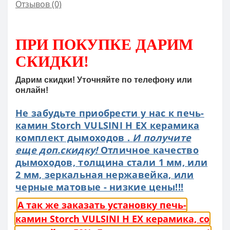
Отзывов (0)
ПРИ ПОКУПКЕ
ДАРИМ
СКИДКИ!
Дарим скидки! Уточняйте по телефону или
онлайн!
Не забудьте приобрести у нас к печь-
камин Storch VULSINI H EX керамика
комплект дымоходов .
И получите
еще доп.скидку!
Отличное качество
дымоходов, толщина стали 1 мм, или
2 мм, зеркальная нержавейка, или
черные матовые - низкие цены!!!
А так же заказать установку печь-
камин Storch VULSINI H EX керамика, со