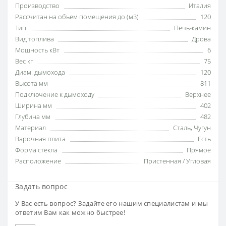
Производство
Италия
Рассчитан на объем помещения до (м3)
120
Тип
Печь-камин
Вид топлива
Дрова
Мощность кВт
6
Вес кг
75
Диам. дымохода
120
Высота мм
811
Подключение к дымоходу
Верхнее
Ширина мм
402
Глубина мм
482
Материал
Сталь
,
Чугун
Варочная плита
Есть
Форма стекла
Прямое
Расположение
Пристенная / Угловая
Задать вопрос
У Вас есть вопрос? Задайте его нашим специалистам и мы
ответим Вам как можно быстрее!