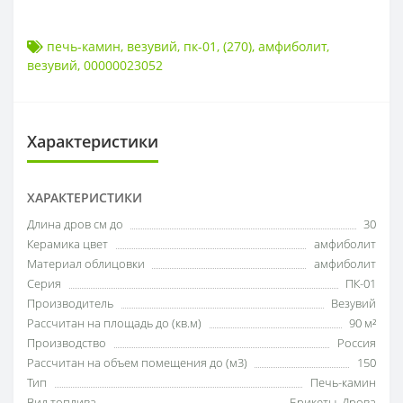
печь-камин
,
везувий
,
пк-01
,
(270)
,
амфиболит
,
везувий
,
00000023052
Характеристики
ХАРАКТЕРИСТИКИ
Длина дров см до
30
Керамика цвет
амфиболит
Материал облицовки
амфиболит
Серия
ПК-01
Производитель
Везувий
Рассчитан на площадь до (кв.м)
90 м²
Производство
Россия
Рассчитан на объем помещения до (м3)
150
Тип
Печь-камин
Вид топлива
Брикеты
,
Дрова