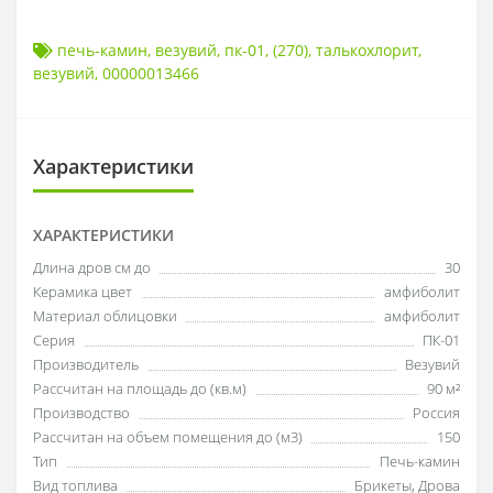
печь-камин
,
везувий
,
пк-01
,
(270)
,
талькохлорит
,
везувий
,
00000013466
Характеристики
ХАРАКТЕРИСТИКИ
Длина дров см до
30
Керамика цвет
амфиболит
Материал облицовки
амфиболит
Серия
ПК-01
Производитель
Везувий
Рассчитан на площадь до (кв.м)
90 м²
Производство
Россия
Рассчитан на объем помещения до (м3)
150
Тип
Печь-камин
Вид топлива
Брикеты
,
Дрова