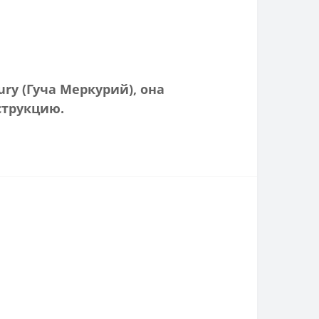
ry (Гуча Меркурий), она
струкцию.