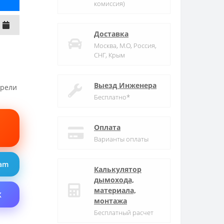
комиссия)
Доставка
Москва, М.О, Россия,
СНГ, Крым
Выезд Инженера
трели
Бесплатно*
Оплата
Варианты оплаты
ram
Калькулятор
дымохода,
материала,
X
монтажа
Бесплатный расчет