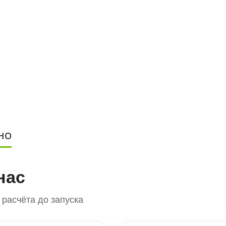
НО
нас
расчёта до запуска