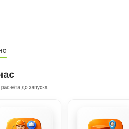
НО
нас
расчёта до запуска