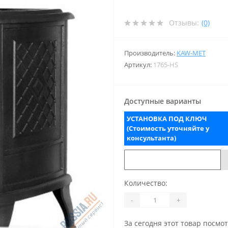
Отзывы:
(0)
Производитель:
KAW-MET
Артикул:
1765-HS
Доступные варианты
УСТАНОВКА ПОД КЛЮЧ
(Стоимость уточняйте у
консультанта)
Количество:
-
+
За сегодня этот товар посмо