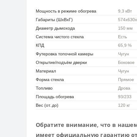
Мощность в режиме обогрева
9,3 кВт
Габариты (ШхВхГ)
574х630
Диаметр дымохода
150 мм
Система чистого стекла
Есть
КПД
65,9 %
Футеровка топочной камеры
Чугун
Открытие/подъём дверки
Боковое
Материал
Чугун
Форма стекла
Прямое
Топливо
Дрова
Площадь обогрева
93/233
Вес (от..до)
120 кг
Обратите внимание, что в нашем
имеет
официальную гарантию от