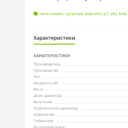
печь-камин
,
чугунная
,
kaw-met
,
p7
,
eko
,
kaw
,
Характеристики
ХАРАКТЕРИСТИКИ
Производитель
Производство
Тип
Мощность кВт
Вес кг
Диам. дымохода
Высота мм
Подключение к дымоходу
Ширина мм
Глубина мм
Вторичный дожиг