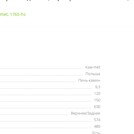
met
,
1765-hs
Kaw-met
Польша
Печь-камин
9,3
120
150
630
Верхнее/Заднее
574
480
Есть