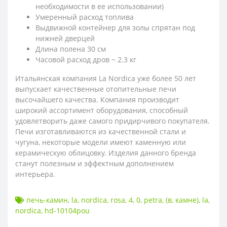
необходимости в ее использовании)
Умеренный расход топлива
Выдвижной контейнер для золы спрятан под
нижней дверцей
Длина полена 30 см
Часовой расход дров ~ 2.3 кг
Итальянская компания La Nordica уже более 50 лет
выпускает качественные отопительные печи
высочайшего качества. Компания производит
широкий ассортимент оборудования, способный
удовлетворить даже самого придирчивого покупателя.
Печи изготавливаются из качественной стали и
чугуна, некоторые модели имеют каменную или
керамическую облицовку. Изделия данного бренда
станут полезным и эффектным дополнением
интерьера.
печь-камин
,
la
,
nordica
,
rosa
,
4
,
0
,
petra
,
(в
,
камне)
,
la
,
nordica
,
hd-10104pou