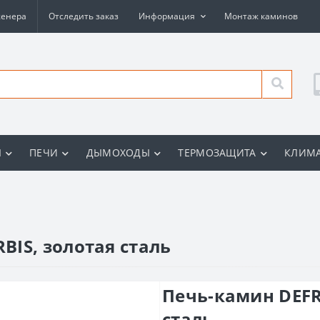
женера
Отследить заказ
Информация
Монтаж каминов
Ы
ПЕЧИ
ДЫМОХОДЫ
ТЕРМОЗАЩИТА
КЛИМА
IS, золотая сталь
Печь-камин DEFR
сталь