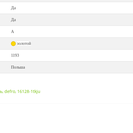
Да
Да
А
золотой
1193
Польша
ль
,
defro
,
16128-1tkju