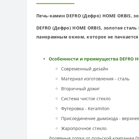
Печь-камин
DEFRO (Дефро)
HOME ORBIS,
зо
DEFRO (Дефро)
HOME ORBIS,
золотая
сталь
панорамным окном, которое не пачкается 
Особенности и преимущества
DEFRO H
Современный дизайн
Материал изготовления - сталь
Вторичный дожиг
Система чистое стекло
Футеровка - Keramiton
Присоединение дымохода - верхнее
Жаропрочное стекло
Дровяные топки от польской компании D