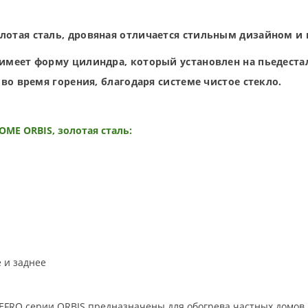
лотая сталь
,
дровяная
отличается стильным дизайном и 
имеет форму цилиндра, который установлен на пьедест
во время горения, благодаря системе чистое стекло.
OME ORBIS, золотая сталь
:
 и заднее
EFRO серии ORBIS предназначены для обогрева частных домов