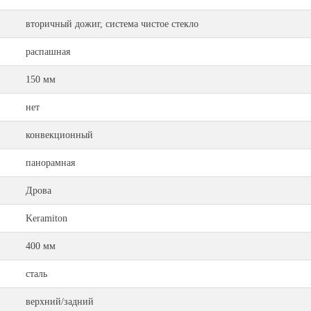
вторичный дожиг, система чистое стекло
распашная
150 мм
нет
конвекционный
панорамная
Дрова
Keramiton
400 мм
сталь
верхний/задний