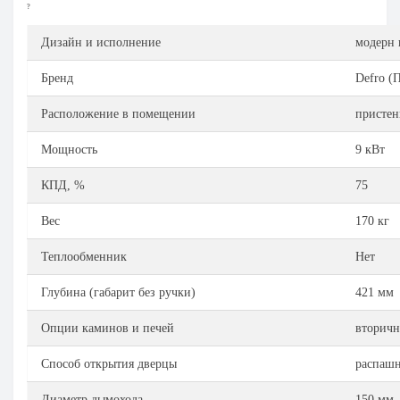
?
Дизайн и исполнение
модерн 
Бренд
Defro (
Расположение в помещении
пристен
Мощность
9 кВт
КПД, %
75
Вес
170 кг
Теплообменник
Нет
Глубина (габарит без ручки)
421 мм
Опции каминов и печей
вторичн
Способ открытия дверцы
распашн
Диаметр дымохода
150 мм