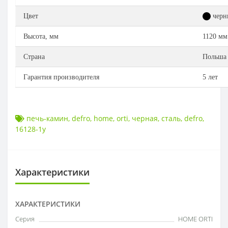
Цвет
черн
Высота, мм
1120 мм
Страна
Польша
Гарантия производителя
5 лет
печь-камин
,
defro
,
home
,
orti
,
черная
,
сталь
,
defro
,
16128-1y
Характеристики
ХАРАКТЕРИСТИКИ
Серия
HOME ORTI