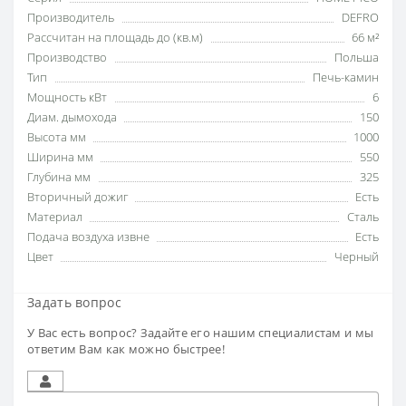
Производитель
DEFRO
Рассчитан на площадь до (кв.м)
66 м²
Производство
Польша
Тип
Печь-камин
Мощность кВт
6
Диам. дымохода
150
Высота мм
1000
Ширина мм
550
Глубина мм
325
Вторичный дожиг
Есть
Материал
Сталь
Подача воздуха извне
Есть
Цвет
Черный
Задать вопрос
У Вас есть вопрос? Задайте его нашим специалистам и мы
ответим Вам как можно быстрее!