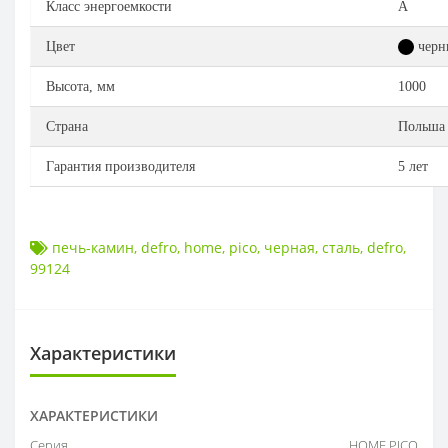
Класс энергоемкости
А
Цвет
черн
Высота, мм
1000
Страна
Польша
Гарантия производителя
5 лет
печь-камин
,
defro
,
home
,
pico
,
черная
,
сталь
,
defro
,
99124
Характеристики
ХАРАКТЕРИСТИКИ
Серия
HOME PICO