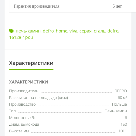
Гарантия производителя
5 лет
печь-камин
,
defro
,
home
,
viva
,
серая
,
сталь
,
defro
,
16128-1pou
Характеристики
ХАРАКТЕРИСТИКИ
Производитель
DEFRO
Рассчитан на площадь до (кв.м)
60 м²
Производство
Польша
Тип
Печь-камин
Мощность кВт
6
Диам. дымохода
150
Высота мм
1011