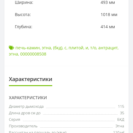
Ширина:
493
мм
Высота:
1018
мм
Глубина:
414
мм
печь-камин
,
этна
,
(бкд)
,
с
,
плитой
,
и
,
т/о
,
антрацит
,
этна
,
00000008508
Характеристики
ХАРАКТЕРИСТИКИ
Диаметр дымохода
115
Длина дров см до
35
Серия
БКД
Производитель
Этна
Рассчитан на площадь до (кв.м)
110 м²