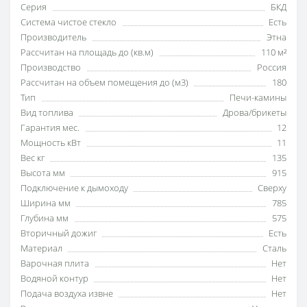
Серия
БКД
Система чистое стекло
Есть
Производитель
Этна
Рассчитан на площадь до (кв.м)
110 м²
Производство
Россия
Рассчитан на объем помещения до (м3)
180
Тип
Печи-камины
Вид топлива
Дрова/брикеты
Гарантия мес.
12
Мощность кВт
11
Вес кг
135
Высота мм
915
Подключение к дымоходу
Сверху
Ширина мм
785
Глубина мм
575
Вторичный дожиг
Есть
Материал
Сталь
Варочная плита
Нет
Водяной контур
Нет
Подача воздуха извне
Нет