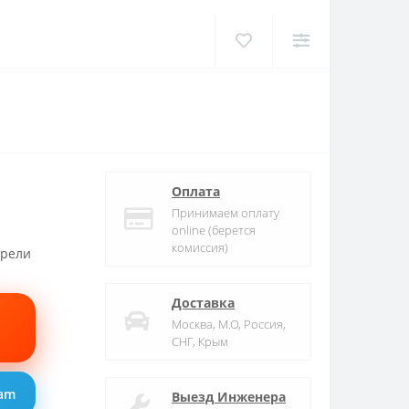
Оплата
Принимаем оплату
online (берется
комиссия)
трели
Доставка
Москва, М.О, Россия,
СНГ, Крым
ram
Выезд Инженера