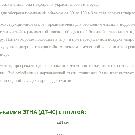
ческий стиль, она подойдет и украсит любой интерьер.
для обогрева помещений объемом от 30 до 150 м3 за счёт горения твёрдо
 конструкционной стали , предназначена для отопления жилых и подсо
ески чистой керамической плитки, обладающей большой теплоёмкостью, ч
у. Плитка хорошо поглощает влагу , а при пересушенном воздухе напрот
чугунной дверцей с жаростойким стеклом и чугунной колосниковой реше
амеру.
мотом, прогревается дольше обычной чугунной топки, но теплоотдача го
ечи. Зуб отбойник из нержавеющей стали, толщиной 2 мм, препятствует
ния одной закладки дров - до 5 часов.
-камин ЭТНА (ДТ-4С) с плитой
:
440
мм