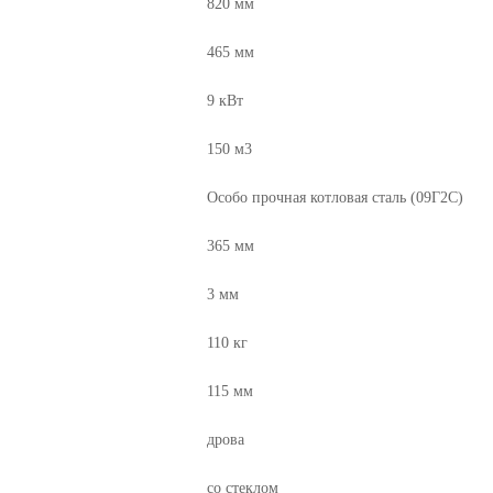
820
мм
465
мм
9
кВт
150 м3
Особо прочная котловая сталь (09Г2С)
365
мм
3
мм
110
кг
115
мм
дрова
со стеклом