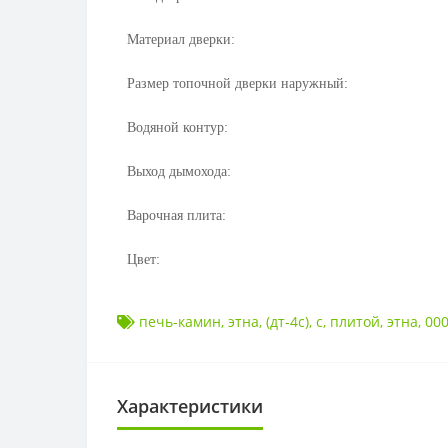
Материал дверки:
Размер топочной дверки наружный:
Водяной контур:
Выход дымохода:
Варочная плита:
Цвет:
печь-камин
,
этна
,
(дт-4с)
,
с
,
плитой
,
этна
,
000
Характеристики