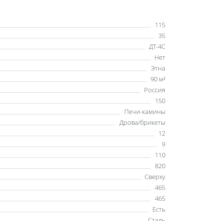
115
35
ДТ-4С
Нет
Этна
90 м²
Россия
150
Печи-камины
Дрова/брикеты
12
9
110
820
Сверху
465
465
Есть
Сталь