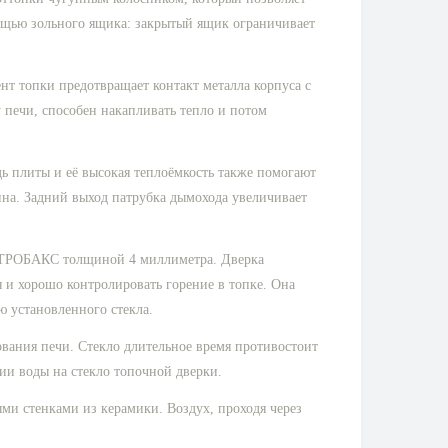
омощью зольного ящика: закрытый ящик ограничивает
т топки предотвращает контакт металла корпуса с
 печи, способен накапливать тепло и потом
дь плиты и её высокая теплоёмкость также помогают
ина. Задний выход патрубка дымохода увеличивает
ТТРОБАКС толщиной 4 миллиметра. Дверка
и хорошо контролировать горение в топке. Она
 установленного стекла.
ования печи. Стекло длительное время противостоит
ии воды на стекло топочной дверки.
ми стенками из керамики. Воздух, проходя через