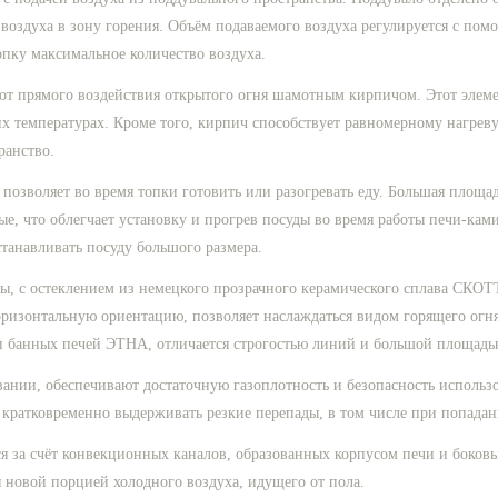
е воздуха в зону горения. Объём подаваемого воздуха регулируется с п
опку максимальное количество воздуха.
т прямого воздействия открытого огня шамотным кирпичом. Этот элемен
х температурах. Кроме того, кирпич способствует равномерному нагреву
ранство.
позволяет во время топки готовить или разогревать еду. Большая площа
е, что облегчает установку и прогрев посуды во время работы печи-кам
танавливать посуду большого размера.
, с остеклением из немецкого прозрачного керамического сплава СКО
зонтальную ориентацию, позволяет наслаждаться видом горящего огня 
и банных печей ЭТНА, отличается строгостью линий и большой площадью
ании, обеспечивают достаточную газоплотность и безопасность использ
 кратковременно выдерживать резкие перепады, в том числе при попадан
я за счёт конвекционных каналов, образованных корпусом печи и боковы
 новой порцией холодного воздуха, идущего от пола.