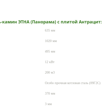
-камин ЭТНА (Панорама) с плитой Антрацит
:
635
мм
1020
мм
495
мм
12
кВт
200 м3
Особо прочная котловая сталь (09Г2С)
370
мм
3
мм