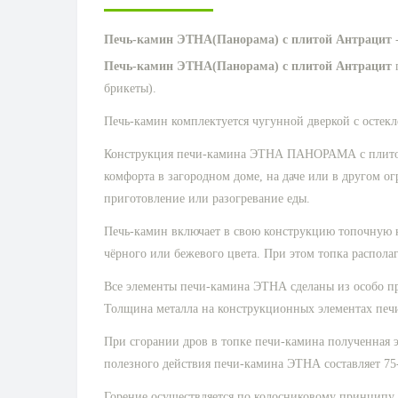
Печь-камин ЭТНА
(Панорама) с плитой Антрацит
Печь-камин ЭТНА
(Панорама) с плитой Антрацит
п
брикеты).
Печь-камин комплектуется чугунной дверкой с осте
Конструкция печи-камина ЭТНА ПАНОРАМА с плитой р
комфорта в загородном доме, на даче или в другом
приготовление или разогревание еды.
Печь-камин включает в свою конструкцию топочную 
чёрного или бежевого цвета. При этом топка располаг
Все элементы печи-камина ЭТНА сделаны из особо пр
Толщина металла на конструкционных элементах печи
При сгорании дров в топке печи-камина полученная э
полезного действия печи-камина ЭТНА составляет 75
Горение осуществляется по колосниковому принципу, 