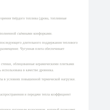
горения твёрдого топлива (дрова, топливные
дополненной съёмными конфорками.
последующего длительного поддержания теплового
размещение. Чугунная плита обеспечивает
е стенки, облицованные керамическими плитками
ь использована в качестве дровника.
оты в условиях повышенной термической нагрузки.
распространения и передачи тепла коэффициент
 оттопки чугунным колосником, который позволяет