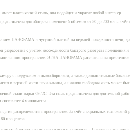
- имеет классический стиль, она подойдет и украсит любой интерьер.
редназначена для обогрева помещений объемом от 50 до 200 м3 за счёт 
клением ПАНОРАМА и чугунной плитой на верхней поверхности печи, 
азработана с учётом необходимости быстрого разогрева помещения и 
 ограниченном пространстве. ЭТНА ПАНОРАМА рассчитана на пристенное 
камеру с поддувалом и дымосборником, а также дополнительные боковы
ается в верхней части печи-камина, а нижняя свободная часть может быт
очной стали марки 09Г2С. Эта сталь предназначена для длительной раб
 составляет 4 миллиметра.
нергия распределяется в пространстве. За счёт специальных технологий 
-80 процентов.
с подачей воздуха из поддувального пространства. Поддувало отделено