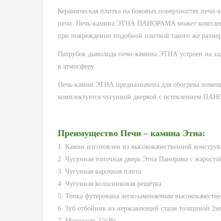
Керамическая плитка на боковых поверхностях печи-к
печи. Печь-камина ЭТНА ПАНОРАМА может комплектов
при повреждении подобной плиткой такого же размер
Патрубок дымохода печи-камина ЭТНА устроен на зад
в атмосферу.
Печь-камин ЭТНА предназначена для обогрева помеще
комплектуется чугунной дверкой с остеклением ПАН
Преимущество Печи – камина Этна:
1. Камин изготовлен из высококачественной констру
2. Чугунная топочная дверь Этна Панорама с жарост
3. Чугунная варочная плита
4. Чугунная колосниковая решётка
5. Топка футерована легкозаменяемым высококачест
6. Зуб отбойник из нержавеющей стали толщиной 2м
7. Мощность 12кВт