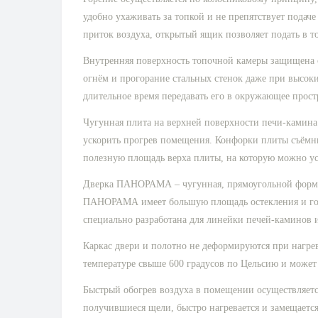
удобно ухаживать за топкой и не препятствует подач
приток воздуха, открытый ящик позволяет подать в т
Внутренняя поверхность топочной камеры защищена о
огнём и прогорание стальных стенок даже при высоки
длительное время передавать его в окружающее прост
Чугунная плита на верхней поверхности печи-камина 
ускорить прогрев помещения. Конфорки плиты съёмны
полезную площадь верха плиты, на которую можно ус
Дверка ПАНОРАМА – чугунная, прямоугольной формы
ПАНОРАМА имеет большую площадь остекления и гори
специально разработана для линейки печей-каминов 
Каркас двери и полотно не деформируются при нагрев
температуре свыше 600 градусов по Цельсию и может
Быстрый обогрев воздуха в помещении осуществляетс
получившиеся щели, быстро нагревается и замещается