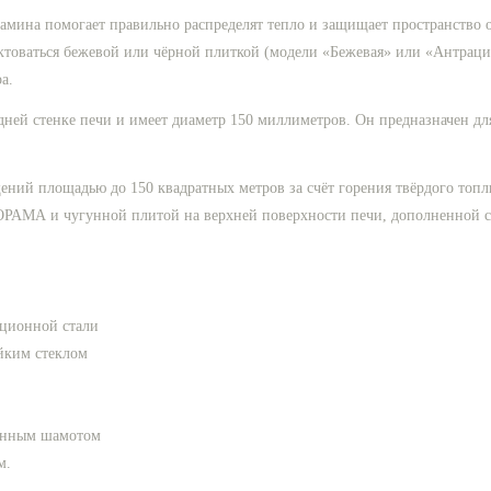
амина помогает правильно распределят тепло и защищает пространство от
аться бежевой или чёрной плиткой (модели «Бежевая» или «Антрацит»
а.
ней стенке печи и имеет диаметр 150 миллиметров. Он предназначен дл
ний площадью до 150 квадратных метров за счёт горения твёрдого топл
ОРАМА и чугунной плитой на верхней поверхности печи, дополненной
кционной стали
ойким стеклом
венным шамотом
м.