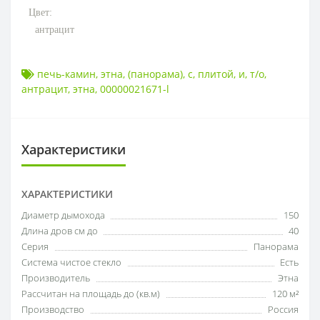
Цвет:
антрацит
печь-камин
,
этна
,
(панорама)
,
с
,
плитой
,
и
,
т/о
,
антрацит
,
этна
,
00000021671-l
Характеристики
ХАРАКТЕРИСТИКИ
Диаметр дымохода
150
Длина дров см до
40
Серия
Панорама
Система чистое стекло
Есть
Производитель
Этна
Рассчитан на площадь до (кв.м)
120 м²
Производство
Россия