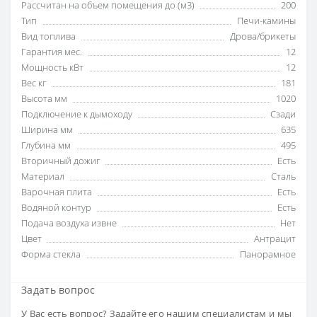
Рассчитан на объем помещения до (м3)
200
Тип
Печи-камины
Вид топлива
Дрова/брикеты
Гарантия мес.
12
Мощность кВт
12
Вес кг
181
Высота мм
1020
Подключение к дымоходу
Сзади
Ширина мм
635
Глубина мм
495
Вторичный дожиг
Есть
Материал
Сталь
Варочная плита
Есть
Водяной контур
Есть
Подача воздуха извне
Нет
Цвет
Антрацит
Форма стекла
Панорамное
Задать вопрос
У Вас есть вопрос? Задайте его нашим специалистам и мы