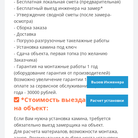
- Бесплатная локальная смета (предварительная)
- Бесплатный выезд инженера на замер*
- Утверждение сводной сметы (после замера-
осмотра)
- Сборка заказа
- Доставка
- Погрузо-разгрузочные такелажные работы
- Установка камина под ключ
- Сдача объекта, первая топка (по желанию
Заказчика)
- Гарантия на монтажные работы 1 год
(оборудование гарантия от производителей)
Возможно увеличение гарантии 1+2 года, при
Вызов Инженера
оплате за сервисное обслуживание 1 раз в год на 2
года - 30000 рублей.
*
Стоимость выезда инженера
Расчет установки
на объект:
Если Вам нужна установка камина, требуется
обязательно выезд замерщика на объект.
Для расчета материалов, возможности монтажа,
замер. Рекомендации в выборе места установки.