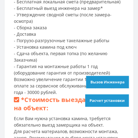
- Бесплатная локальная смета (предварительная)
- Бесплатный выезд инженера на замер*
- Утверждение сводной сметы (после замера-
осмотра)
- Сборка заказа
- Доставка
- Погрузо-разгрузочные такелажные работы
- Установка камина под ключ
- Сдача объекта, первая топка (по желанию
Заказчика)
- Гарантия на монтажные работы 1 год
(оборудование гарантия от производителей)
Возможно увеличение гарантии 1+2 года, при
Вызов Инженера
оплате за сервисное обслуживание 1 раз в год на 2
года - 30000 рублей.
*
Стоимость выезда инженера
Расчет установки
на объект:
Если Вам нужна установка камина, требуется
обязательно выезд замерщика на объект.
Для расчета материалов, возможности монтажа,
замер. Рекомендации в выборе места установки.