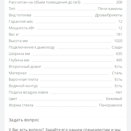
Рассчитан на объем помещения до (м3)
200
Тип
Печи-камины
Вид топлива
Дрова/брикеты
Гарантия мес.
12
Мощность кВт
12
Вес кг
181
Высота мм
1020
Подключение к дымоходу
Сзади
Ширина мм
635
Глубина мм
495
Вторичный дожиг
Есть
Материал
Сталь
Варочная плита
Есть
Водяной контур
Есть
Подача воздуха извне
Нет
Цвет
Бежевый
Форма стекла
Панорамное
Задать вопрос
У Вас есть вопрос? Задайте его нашим специалистам и мы