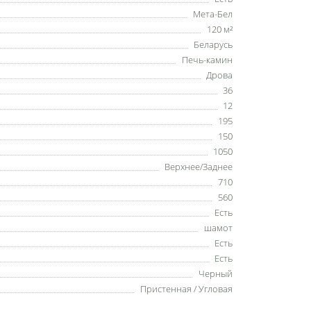
Мета-Бел
120 м²
Беларусь
Печь-камин
Дрова
36
12
195
150
1050
Верхнее/Заднее
710
560
Есть
шамот
Есть
Есть
Черный
Пристенная / Угловая