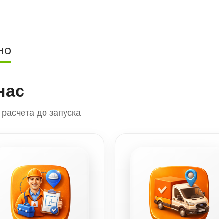
НО
нас
расчёта до запуска