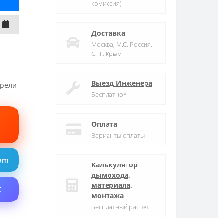
комиссия)
Доставка
Москва, М.О, Россия,
СНГ, Крым
Выезд Инженера
трели
Бесплатно*
Оплата
Варианты оплаты
ram
Калькулятор
дымохода,
материала,
X
монтажа
Бесплатный расчет