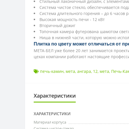
Стильный лаконичный дизайн, с элементам
Система чистое стекло, обеспечивается под
Система длительного горения – до 6 часов 
Высокая мощность печи - 12 кВт
Вторичный дожиг
Топочная камера футерована шамотом свет
Ниша в нижней части, которую можно испол
Плитка по цвету может отличаться от пр
МЕТА-БЕЛ уже более 20 лет занимается проек
цехах компании работают настоящие професси
печь-камин
,
мета
,
ангара
,
12
,
мета
,
Печь-Кам
Характеристики
ХАРАКТЕРИСТИКИ
Материал корпуса
Система чистое стекло