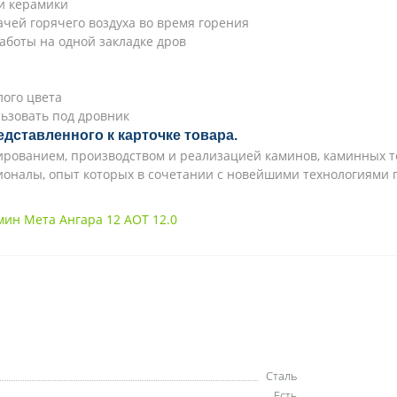
и керамики
ачей горячего воздуха во время горения
работы на одной закладке дров
лого цвета
ьзовать под дровник
едставленного к карточке товара.
тированием, производством и реализацией каминов, каминных т
оналы, опыт которых в сочетании с новейшими технологиями г
ин Мета Ангара 12 АОТ 12.0
Сталь
Есть