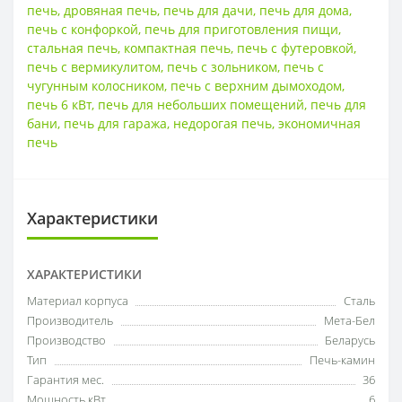
печь
,
дровяная печь
,
печь для дачи
,
печь для дома
,
печь с конфоркой
,
печь для приготовления пищи
,
стальная печь
,
компактная печь
,
печь с футеровкой
,
печь с вермикулитом
,
печь с зольником
,
печь с
чугунным колосником
,
печь с верхним дымоходом
,
печь 6 кВт
,
печь для небольших помещений
,
печь для
бани
,
печь для гаража
,
недорогая печь
,
экономичная
печь
Характеристики
ХАРАКТЕРИСТИКИ
Материал корпуса
Сталь
Производитель
Мета-Бел
Производство
Беларусь
Тип
Печь-камин
Гарантия мес.
36
Мощность кВт
6