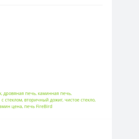
х
,
дровяная печь
,
каминная печь
,
 с стеклом
,
вторичный дожиг
,
чистое стекло
,
амин цена
,
печь FireBird