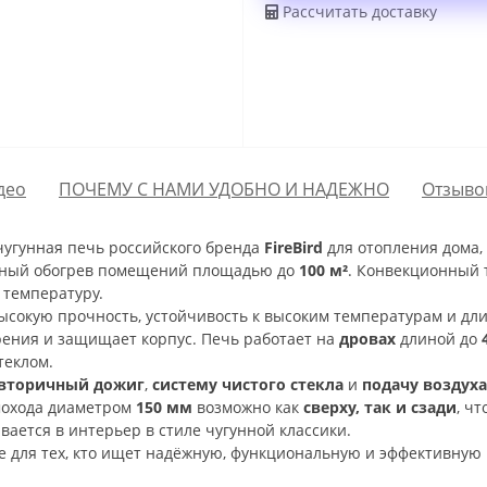
Рассчитать доставку
део
ПОЧЕМУ С НАМИ УДОБНО И НАДЕЖНО
Отзывов
угунная печь российского бренда
FireBird
для отопления дома,
чный обогрев помещений площадью до
100 м²
. Конвекционный 
 температуру.
 высокую прочность, устойчивость к высоким температурам и д
ения и защищает корпус. Печь работает на
дровах
длиной до
теклом.
вторичный дожиг
,
систему чистого стекла
и
подачу воздуха
мохода диаметром
150 мм
возможно как
сверху, так и сзади
, ч
ается в интерьер в стиле чугунной классики.
 для тех, кто ищет надёжную, функциональную и эффективную 