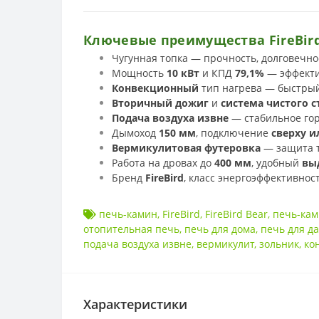
Ключевые преимущества FireBird
Чугунная топка — прочность, долговечно
Мощность
10 кВт
и КПД
79,1%
— эффекти
Конвекционный
тип нагрева — быстры
Вторичный дожиг
и
система чистого с
Подача воздуха извне
— стабильное го
Дымоход
150 мм
, подключение
сверху и
Вермикулитовая футеровка
— защита т
Работа на дровах до
400 мм
, удобный
вы
Бренд
FireBird
, класс энергоэффективнос
печь-камин
,
FireBird
,
FireBird Bear
,
печь-кам
отопительная печь
,
печь для дома
,
печь для д
подача воздуха извне
,
вермикулит
,
зольник
,
ко
Характеристики