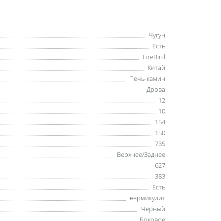
Чугун
Есть
FireBird
Китай
Печь-камин
Дрова
12
10
154
150
735
Верхнее/Заднее
627
383
Есть
вермикулит
Черный
Боковое