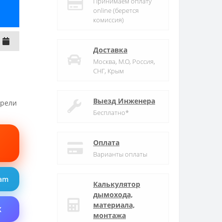
Принимаем оплату
online (берется
комиссия)
Доставка
Москва, М.О, Россия,
СНГ, Крым
Выезд Инженера
трели
Бесплатно*
Оплата
Варианты оплаты
ram
Калькулятор
дымохода,
материала,
X
монтажа