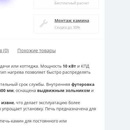
Бесплатный расчет
Монтаж камина
Скидка до 30%
 (0)
Похожие товары
 дачи или коттеджа. Мощность
10 кВт
и КПД
тип нагрева позволяет быстро распределять
лительный срок службы. Внутренняя
футеровка
400 мм
, оснащена
выдвижным зольником
и
 извне
, что делает эксплуатацию более
то упрощает установку. Печь предназначена для
печь-камин для постоянного или