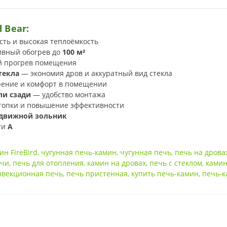
 Bear:
сть и высокая теплоёмкость
вный обогрев до
100 м²
й прогрев помещения
текла
— экономия дров и аккуратный вид стекла
рение и комфорт в помещении
ли сзади
— удобство монтажа
опки и повышение эффективности
движной зольник
ти
A
ин FireBird
,
чугунная печь-камин
,
чугунная печь
,
печь на дрова
ачи
,
печь для отопления
,
камин на дровах
,
печь с стеклом
,
камин
нвекционная печь
,
печь пристенная
,
купить печь-камин
,
печь-к