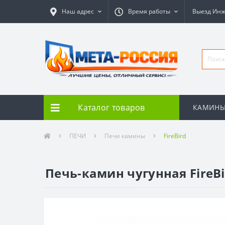
Наш адрес
Время работы
Выезд Ин
Каталог товаров
КАМИН
ПЕЧИ
Печи камины
FireBird
Печь-камин чугунная FireBir