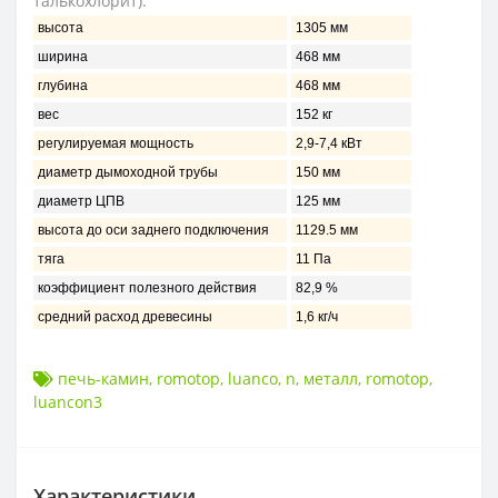
талькохлорит).
высота
1305 мм
ширина
468 мм
глубина
468 мм
вес
152 кг
регулируемая мощность
2,9-7,4 кВт
диаметр дымоходной трубы
150 мм
диаметр ЦПВ
125 мм
высота до оси заднего подключения
1129.5 мм
тяга
11 Пa
коэффициент полезного действия
82,9 %
средний расход древесины
1,6 кг/ч
печь-камин
,
romotop
,
luanco
,
n
,
металл
,
romotop
,
luancon3
Характеристики