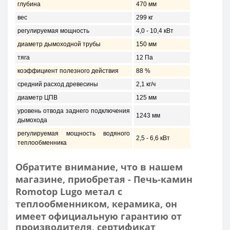
глубина
470 мм
вес
299 кг
регулируемая мощность
4,0 - 10,4 кВт
диаметр дымоходной трубы
150 мм
тяга
12 Пa
коэффициент полезного действия
88 %
средний расход древесины
2,1 кг/ч
диаметр ЦПВ
125 мм
уровень отвода заднего подключения
1243 мм
дымохода
регулируемая мощность водяного
2,5 - 6,6 кВт
теплообменника
Обратите внимание, что в нашем
магазине, приобретая - Печь-камин
Romotop Lugo метал с
теплообменником, керамика, он
имеет
официальную гарантию от
производителя, сертификат