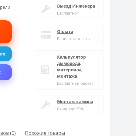
Выезд Инженера
трели
Бесплатно*
Оплата
Варианты оплаты
ram
Калькулятор
дымохода,
материала,
X
монтажа
Бесплатный расчет
Монтаж камина
Скидка до 30%
вов (0)
Похожие товары