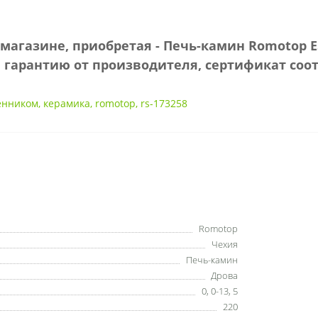
магазине, приобретая - Печь-камин Romotop 
гарантию от производителя, сертификат соот
енником
,
керамика
,
romotop
,
rs-173258
Romotop
Чехия
Печь-камин
Дрова
0
,
0-13
,
5
220