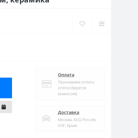
Оплата
Принимаем оплату
online (берется
комиссия)
Доставка
Москва, М.О, Россия,
СНГ, Крым