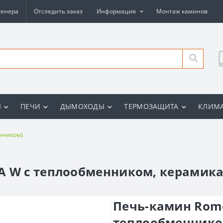
женера
Отследить заказ
Информация
Монтаж каминов
Ы
ПЕЧИ
ДЫМОХОДЫ
ТЕРМОЗАЩИТА
КЛИМА
нником)
A W с теплообменником, керамик
Печь-камин Romo
теплообменнико