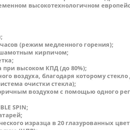
ременном высокотехнологичном европей
;
6 часов (режим медленного горения);
а шамотным кирпичом;
етка;
 при высоком КПД (до 80%);
ного воздуха, благодаря которому стекло
система очистки стекла);
оричным воздухом с помощью одного рег
BLE SPIN;
атарей;
еского изразца в 20 глазурованных цвет