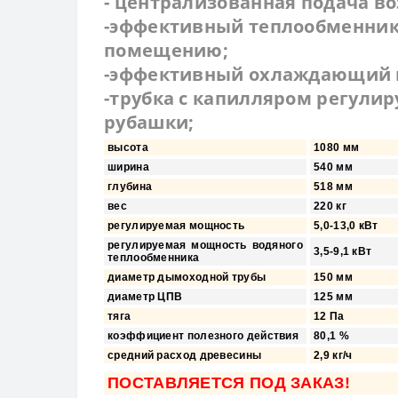
- централизованная подача во
-эффективный теплообменник 
помещению;
-эффективный охлаждающий 
-трубка с капилляром регули
рубашки;
высота
1080 мм
ширина
540 мм
глубина
518 мм
вес
220 кг
регулируемая мощность
5,0-13,0 кВт
регулируемая мощность водяного
3,5-9,1 кВт
теплообменника
диаметр дымоходной трубы
150 мм
диаметр ЦПВ
125 мм
тяга
12 Пa
коэффициент полезного действия
80,1 %
средний расход древесины
2,9 кг/ч
ПОСТАВЛЯЕТСЯ ПОД ЗАКАЗ!